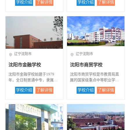
学校介绍
了解详情
学校介绍
了解详情
近3000人，办学规模达万人以
境宜学宜居。新校区占地面积7
社会输送了万余名合格毕业
园内，是全国为数不多的在大
上。 学校面向区域经济支
70余亩，建筑面积18.5万平方
生，为沈阳市的经济建设和社
学校园内办学的一所中等职业
柱产业，以机械加工类和电气
米，“人文校园、文明校园、生
会发展提供了人力资源。...
学校。1995年学校凭借教学、
电子类专业为核心，开设了18
态校园、智慧校园”处处得到彰
管理、科研等多方面优势被列
个专业，培养符合企业需求的
显，校园规划现代别致，文化
为首批省级重点学校。建校三
技能型人才。学校狠抓教学管
气息浓厚。教学楼、图书馆等
十年来，我校曾多次获评省、
理，围绕人才培养方案，科学
楼群端宁恢弘，井然有致，学
市级先进单位、示范学校、十
设置课程，选择教材；围绕专
生公寓设施完备，功能齐全，
佳名校、文明学校、德育工作
业特点，开展项目教学、案例
让学子拥有“家”的感觉。学校
先进学校等荣誉称号，成功的
辽宁沈阳市
辽宁沈阳市
教学、情景教学，提高实训课
是一所宜学宜居，充满生机和
办学经验也多次被人民日报市
程比例；围绕校本培训，按需
活力的现代大学。 教育教学
场报、中国青年报、辽宁日
沈阳市金融学校
沈阳市商贸学校
施培，择优施培，加强师资队
特色鲜明。学校以立德树人为
报、大连日报、大连电视台等
伍建设。 为培养过硬的技
根本任务，依托大连工业大学
媒体竞相报道。学校现有国家
沈阳市金融学校始建于1979
沈阳市商贸学校是市教育局直
能水平，学校投资4000余万
学科专业优势，以建设特色鲜
级重点建设专业7项。其面向初
年，全日制普通中专，隶属于
属的国家级重点中等职业学
元，建成机械加工、基本技
明的应用技术大学作为办学定
中毕业生的专业有：学前教育
沈阳市教育局，是国家级重点
校，是一所专业设置合理，师
能、电气控制、工业自动化控
位，以“学生为本、教学为重、
学校介绍
了解详情
学校介绍
了解详情
（双语幼师）、旅游服务与管
和辽宁省示范学校、全国中等
资力量雄厚，办学成果显著，
制、焊接、信息技术等六个实
特色为先、就业为上”作为办学
理、会计、商务英语、法律事
职业教育德育工作实验基地，
社会声誉较高的公办学校。学
训中心及配套的52个大型实训
思路；以培养德、智、体、美
务（司法文秘）、计算机应
是沈阳市重点建设的万人学
校学制三年，学生毕业后颁发
室。实训设备的选购、摆布以
全面发展的应用型、技术技能
用、国际商务、商务韩语（韩
校。由原沈阳市金融学校、沈
职业中专文凭，并可获得专业
及学生实训内容全都参照企业
型本科人才为培养目标，根据
国留学）、商务日语（日本留
阳市财贸学校、沈阳市财会学
技术等级证书。该校中专在读
标准设计，突出真实性和实用
经济建设和社会发展需要，开
学）共9个专业。面向高中或中
校和沈阳市商务管理学校（由
生均可考入高职院校或该校成
性。学校本着“深度融合、立体
设了24个本科专业，形成了
专毕业生的专业有学前教育、
沈阳市木兰电子学校和沈阳市
人高职专。考入该校大专的在