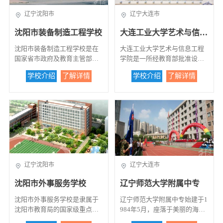
辽宁沈阳市
辽宁大连市
沈阳市装备制造工程学校
大连工业大学艺术与信息工程学院
沈阳市装备制造工程学校是在
大连工业大学艺术与信息工程
国家省市政府及教育主管部门
学院是一所经教育部批准设
重点扶持下，整合三所学校优
立，由大连工业大学按新机制
学校介绍
了解详情
学校介绍
了解详情
势资源建设起来的，立足沈阳
和新模式举办的全日制普通高
工业立市、服务辽宁、辐射全
校（独立学院）。学校成立于2
国，与国际职业教育接轨的全
002年6月，现有全日制本科生7
国首批国家中等职业教育改革
500余人。学校先后获得“辽宁
发展示范校。 学校占地面
省高校毕业生就业工作先进集
积12.1万平方米，建筑面积9.45
体”、“辽宁省大学生创业教育
万平方米，与沈阳机械工业职
示范校”、大连市教育系统“青
工大学两校一家，办学层次以
蓝工程先进集体”等荣誉称
中等职业教育为主，同时培养
号。 学校地处素有“北方明
辽宁沈阳市
辽宁大连市
部分高职学生。目前，学校有
珠”、“浪漫之都”之称的辽宁省
教职工448名，其中专业教师14
大连市，新校区位于大连北黄
沈阳市外事服务学校
辽宁师范大学附属中专
5人，有研究生学历的88人，
海经济区——大连市庄河，这
高、中级教师比例达75%以
里山青水绿，钟灵毓秀；这里
沈阳市外事服务学校是隶属于
辽宁师范大学附属中专始建于1
上。学校全日制中职教育在校
碧海蓝天、风光旎丽；这里环
沈阳市教育局的国家级重点中
984年5月，座落于美丽的海滨
生6800人，高职专教育在校生
境优美，风景如画。 校园环
等职业学校。建校23年来，为
城市大连——辽宁师范大学校