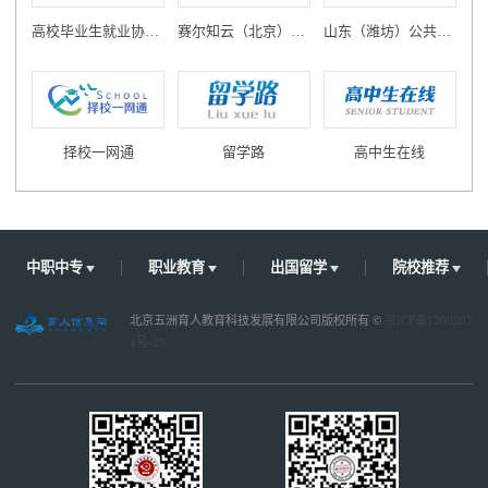
际视野。学校针对有意愿出国
理体制，配备高素质的管理队
留学的学生，开设英语辅导课
高校毕业生就业协会教育创新发展专业委员会
赛尔知云（北京）教育科技有限公司
山东（潍坊）公共实训基地
伍，在校生实行“封闭式”管
程，提升学生语言能力。 校
理、开放式办学。对学生采用
园文化丰富多彩。学校始终把
全新人性化管理培养学生优秀
开展丰富多彩的校园文化活动
品质。学校始终坚持“校校合
作为培养青年学生文化素质的
作、校企合作、产学结合、重
重要载体，努力营造健康高
视基础、突出技能”的办学特
择校一网通
留学路
高中生在线
雅、生动活泼的校园文化氛
色。学校先后与中国航天部沈
围，极大地丰富了学生的课余
阳发动机设计研究所、沈飞工
生活。学校现有各类学生社团
业集团公司、沈阳航天新光集
组织30余个，青年志愿者、社
团有限公司、中科院沈阳科学
会义工1000余人。每年都举办
仪器研究中心、东北输变电集
中职中专
职业教育
出国留学
院校推荐
“校园文化节”、“读书节”等品
团、东北国际航空服务有限公
牌活动及各类文体活动，彰显
司、沈阳机床集团、沈阳华晨
青年学子风采。 站在新时
北京五洲育人教育科技发展有限公司版权所有 ©
京ICP备1200207
金杯、宝马汽车有限公司、沈
代，大连工业大学艺术与信息
4号-25
阳华润三洋压缩机有限公司、
工程学院以“科教兴国”为已
海尔集团、比亚迪（北京、上
任，努力把学校建设成为省内
海、深圳）各分公司小哈津幼
一流、国内知名、特色鲜明的
儿园、翻都乐、光大银行、华
应用技术型大学。...
润万家、京东商城、苏宁易
购、兴隆大家庭等近百家企事
业单位建立了长期合作的人才