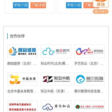
械制造、检测与计量技术、计
学校，始建于1953年，是一所
重点全日制普通中等职业学
级奖项4项、省级奖项14项、市
实验室、综合楼依次位于沈阳
学校介绍
了解详情
学校介绍
了解详情
算机及应用、机电技术应用、
国家级重点普通中等专业学
校，始建于1949年，具有69年
级奖项12项。 学生就业前景
市铁西区南十中路，外观气势
机电工程、信息工程等十五个
校，现有在校学生近3000人。
的办学历史。学校坐落于沈阳
广阔。建校以来，学校为地方
恢弘，内部设施齐全。现代化
专业，办学规模为4000人。现
学校坐落在风景宜人的沈阳职
市北部大学城沈阳医学院院
经济建设和社会发展培养了数
的学生公寓和学生食堂，为学
有专任教师155人，其中高级讲
业技术学院院内，依托沈阳职
内，与大学共享教学资源。学
以万计的合格人才，先后与省
生就学提供了有利条件。学校
师35人、讲师90人。沈阳铁路
业技术学院教学资源，开设数
校精心打造以护理专业为学校
内外知名的百余家企事业单位
现有教职工237位，教学班43
机械学校工厂（沈阳铁路机械
控设备应用与维修、机电一体
特色的品牌专业，师资力量雄
签订了战略合作和校企合作协
个，学生2213名。学校拥有省
学校培训部）已建成并使用 ，
合作伙伴
化、计算机应用（动漫设计、
厚，办学设施完备，拥有设备
议，为学生学习就业打造更多
内一流的多媒体视听室、计算
地址位于沈阳市皇姑区怒江街1
平面设计、网络设计方向）、
齐全的图书馆、多媒体网络微
空间和机会。学校开设辅导课
机室、财会模拟室、商企模拟
52号。用于学生培训及加工成
建筑工程设计、艺术幼儿教
机室、多媒体教室、各类专业
程鼓励和引导毕业生学习深
室、模拟客房和餐厅、中西餐
产品出售。 学校一楼（楼体蓝
育、旅游服务、汽车运用与维
实验室和20多所省市级医院的
造，先后有毕业生考入清华大
操作室、菜肴演示室、面点操
色部分）为工厂，配有水电焊
修、会计、市场营销等十几个
教学实习基地。...
学、中国传媒大学、大连理工
作室、音乐形体室、舞蹈室、
设备及车床，楼上为学生教室
专业。学校基础设施完备，宽
朗园盛德（北京）教育投资有限公司
知云时代(北京)教育科技有限公司
学艺知云（北京）教育科技有限公司
大学、四川大学、鲁迅美术学
钢琴室、电化教室等30多个专
及学生宿舍。教育时间合理分
敞明亮的图书馆藏书800万册、
院等知名学府攻读硕士学位。
业实验室，为学生实验提供了
配，可同时有上课班级与车床
拥有多媒体教室、数控、机
近年来，毕业生初次就业率位
广阔空间。建于2000年的学校
实践班级。 ...
械、电工模拟仿真实训、电气
居全省同类院校前列，毕业学
校园综合信息网以及近400台的
智能平台等实训室近百个，实
生受到用人单位的普遍好
教学用计算机和200余万元的电
验、实习设备千余台（套），
评。 国际交流广泛多元。学
视监控闭路系统，在学校教育
北京中嘉未来教育科技有限公司
知云中航（天津）教育科技有限公司
赛尔教育科技发展有限公司
为提高学生的动手能力提供充
校先后与美国、日本、韩国、
教学中起着重要的作用，推进
足的保证。新建7450平方米餐
澳大利亚等10余所知名大学建
了学校现代化的进程。...
饮中心和满足7千学生住宿学生
立校际友好关系，联合开展交
公寓,为学生提供了强有力生活
换生、游学活动，拓展学生国
服务保障。学校拥有健全的管