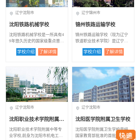
对接”的校企合作理念，与沈阳
工、管、经、艺、文等5大学科
高星级饭店运营与管理、旅游
商业学校组成）重组而成。学
读生学费优惠，每年每生减免4
鼓风机集团、沈阳机床集团等8
交叉渗透、协调发展的办学格
服务与管理3个专业。此外，辽
校办学规模10000人，其中全日
00元，大专毕业文凭由教育部
0余家企业联合成立装备制造业
局。 学校师资力量雄厚。学
辽宁沈阳市
辽宁锦州市
师大留学中心在我校设立韩国
制中专、“3+2”、成人大专学历
统一颁发（可网上查询）。南
职教集团，在十余家大中型企
校现有专任教师383人，其中硕
留学语言预科班，学生通过国
在校生6000人，培训与技能鉴
临沈阳工业大学，北接中国家
沈阳铁路机械学校
锦州铁路运输学校
业建立“教师培训工作站”，进
士以上教师242人，副教授以上
内一学期语言学习后即可赴韩
定每年达4000人次。...
具城。学校拥有一流的视听
厂学工、进厂学魂，定期选派
96人，形成了一支师德高尚、
留学，保证录取到韩国东新大
室，计算机室，模拟客房和餐
沈阳铁路机械学校是一所具有4
锦州铁路运输学校（现为辽宁
骨干教师深入企业学习先进的
业务精良、结构合理的专兼职
学本科就读。...
厅，中西餐操作室，菜肴演示
9年悠久历史的国家级重点普通
铁道职业技术学院）是辽宁省
专业技术和管理理念；聘请到
教师队伍。同时学校还定期聘
室，面点操作室，音乐形体
中等专业学校，坐落于沈阳市
教育厅所属的国家级重点中等
全国劳动模范杨建华、徐强、
请国内知名专家、知名企业
学校介绍
了解详情
学校介绍
了解详情
室，舞蹈室，钢多媒体琴室，
风景秀丽的北运河畔，毗邻世
职业学校。同时是沈阳铁路局
陈新海等二十二位行业企业知
家、社会知名学者等人士到校
电化教室等30多个专业实验
界文化遗产的北陵公园。半个
职工培训基地，大连交通大学
名专家到校，成立“企业专家工
讲学。 人才培养因材施教。
室，为学生实验提供了广阔空
世纪以来，为国家和铁路输送
成教学院锦州分院。占地面积1
作室”，引技入校、引品入校，
学校始终坚持构建知识与能力
间。学校实行封闭式管理，尤
了万余名高、中级技术和管理
2.8万平方米，建筑面积4.8万平
将专家们爱岗敬业、追求卓越
统一、理论与实践结合的人才
其对住校生，从吃至住都更为
人才。今天，这所美丽而古老
方米。建有标准的田径场，拥
的精神以及高超的技能、深厚
培养模式。重视课堂教学与实
严格和系统，解除了家长们对
的学府与时俱进沐浴职业教育
有设备先进、功能配套的校内
的经验融入到学校的教育教学
习实践、工作室教学相结合；
住校生各方面的担忧。 学校坚
改革的春风，焕发出新的生机
实习实验室39个，并在铁路基
工作中，提高学校的育人水
校内教学与校外实习基地教学
持就业为导向，以能力培养为
和活力。学校适应市场需要和
层站段和铁通公司建立了八个
平。...
相结合。学校开展部分专业大
本位的办学理念，采用先进的
职教改革的要求，形成多元化
实习基地，校图书馆藏书12万
类招生，入学后学生可根据兴
辽宁沈阳市
辽宁沈阳市
教学模式，实行学历教育与职
办学格局，专业合理，文理兼
册。...
趣爱好选择专业，使学生的兴
业培训相结合，提高学生的就
备，师资雄厚。开设内燃机
沈阳职业技术学院附属中等专业学校
沈阳医学院附属卫生学校
趣爱好与专业学习相得益彰。
业能力与升学水平。沈阳市商
车、电力机车、铁道车辆、空
近三年，学生多次参加国家、
贸学校的“品牌”专业是空中乘
调与制冷、起重运输与工程机
沈阳职业技术学院附属中等专
沈阳医学院附属卫生学校是经
省、市级创新创业大赛，并取
务与邮轮海乘专业。 由学校和
械、机械设备维修与管理、机
业学校,前身为沈阳市机电工业
国家教育部批准的首批国家级
得较好的成绩，先后获得国家
政府共同投资新建的教学楼、