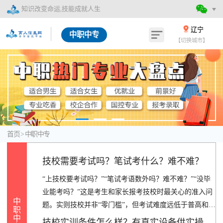
知识改变命运,技能成就人生
辽宁
中职中专
【切换城市】
首页
>
中职中专
技校需要考试吗？笔试考什么？难不难？
“上技校要考试吗？”“笔试考语数外吗？难不难？”“没毕
业能考吗？”这是考生和家长报考技校时最关心的准入问
中
题。实则技校并非“零门槛”，但考试难度远低于普高和中
职
中
考，且侧重“基础能力+专业适配”。2024年调研显示，9
技校实训条件怎么样？有真实设备供实操吗？