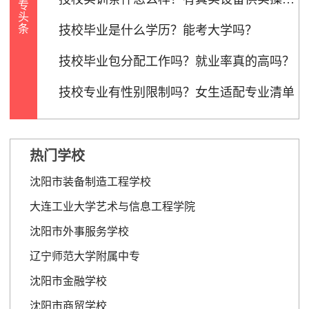
专
0%的技校有入学考核，其中70%以笔试+面试结合形式进
头
条
行，仅少数技能拔尖者可免试。
技校毕业是什么学历？能考大学吗？
[详情]
技校毕业包分配工作吗？就业率真的高吗？
技校专业有性别限制吗？女生适配专业清单
热门学校
沈阳市装备制造工程学校
大连工业大学艺术与信息工程学院
沈阳市外事服务学校
辽宁师范大学附属中专
沈阳市金融学校
沈阳市商贸学校