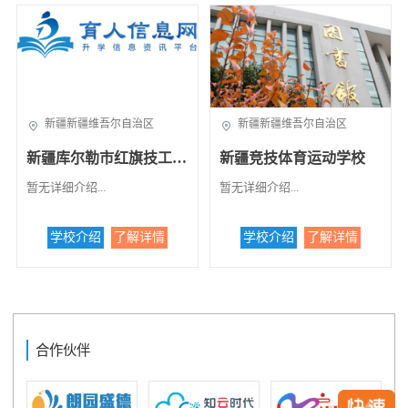
小路151号，学校地理位置优
越，环境优美，是教书育人的
理想境地。1985年学校率先在
全国倡导规范化护士教育，并
制定了一整套管理制度。学校
老师撰写的《整体化护理教
新疆新疆维吾尔自治区
新疆新疆维吾尔自治区
学》已由新疆科技卫生出版社
发行，并在全疆护理教师培训
新疆库尔勒市红旗技工学校
新疆竞技体育运动学校
中当教材使用。挂牌之后，学
校将把护理示范专业办成技能
暂无详细介绍...
暂无详细介绍...
型紧缺人才的培养培训基地，
更好地为全疆各族人民服好
务。据了解，建校四十五年
学校介绍
了解详情
学校介绍
了解详情
来，这个学校为自治区培养了1
0328名护理人才，其中少数民
族学生占30%，为全疆农牧区
培养了一大批扎根基层、留得
住、用得上的当地少数民族护
理人才。...
合作伙伴