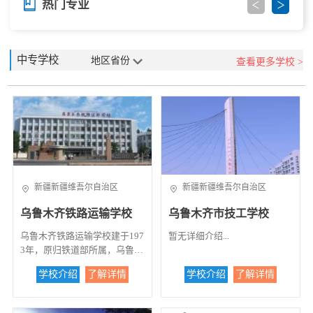
热门专业
中专学校
地区省份
查看更多学校 >
新疆新疆维吾尔自治区
新疆新疆维吾尔自治区
乌鲁木齐铁路运输学校
乌鲁木齐市技工学校
乌鲁木齐铁路运输学校建于197
暂无详细介绍...
3年，原归铁道部所属，乌鲁木
齐铁路局管理的中等专业学
学校介绍
了解详情
学校介绍
了解详情
校，2004年5月移交自治区劳动
和社会保障厅管理，教育厅业
务指导。是一所以工科为主，