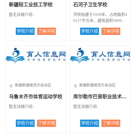
新疆轻工业技工学校
石河子卫生学校
暂无详细介绍...
学校始建于1958年，占地面积4
0127平方米，建筑面积30067
平方米，实验室面积1600平方
学校介绍
了解详情
学校介绍
了解详情
米。设有护理、解剖、生理、
生化、药理、化学、微生物、
计算机、远程、电教中心等11
个实验室。学校开设有护理、
英语护理、社区护理、医学检
验、助产、药剂等6个专业，现
有在校生2672人。有汉、维吾
尔、哈萨克、回、蒙古、满、
锡泊、乌孜别克、俄罗斯、塔
新疆新疆维吾尔自治区
新疆新疆维吾尔自治区
吉克、克尔克孜等多种民族，
其中少数民族的学生占全校在
乌鲁木齐市体育运动学校
库尔勒市巴音职业技术学校
校学生总数的28%。学校现有
在编教职工89人，专任教师45
暂无详细介绍...
暂无详细介绍...
人，本科学历占90.6%，双师
型”教师占42%。石河子卫生学
学校介绍
了解详情
学校介绍
了解详情
校地处祖国西北边陲，位于新
疆维吾尔自治区天山北麓的“戈
壁明珠”石河子市，在市中心西