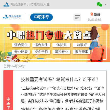
知识改变命运,技能成就人生
新疆
中职中专
【切换城市】
首页
>
中职中专
技校需要考试吗？笔试考什么？难不难？
“上技校要考试吗？”“笔试考语数外吗？难不难？”“没毕
业能考吗？”这是考生和家长报考技校时最关心的准入问
中
题。实则技校并非“零门槛”，但考试难度远低于普高和中
职
中
考，且侧重“基础能力+专业适配”。2024年调研显示，9
技校实训条件怎么样？有真实设备供实操吗？