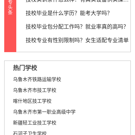
专
0%的技校有入学考核，其中70%以笔试+面试结合形式进
头
条
行，仅少数技能拔尖者可免试。
技校毕业是什么学历？能考大学吗？
[详情]
技校毕业包分配工作吗？就业率真的高吗？
技校专业有性别限制吗？女生适配专业清单
热门学校
乌鲁木齐铁路运输学校
乌鲁木齐市技工学校
喀什地区技工学校
乌鲁木齐市第一职业高级中学
新疆轻工业技工学校
石河子卫生学校