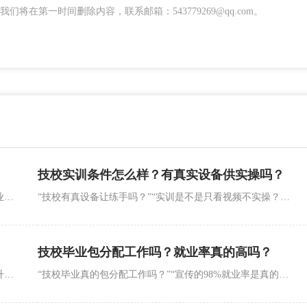
在第一时间删除内容，联系邮箱：543779269@qq.com。
技校实训条件怎么样？有真实设备供实操吗？
“上技校要考试吗？”“笔试考语数外吗？难不难？”“没毕业能考吗？”这是考生和家长报考技校时最关心的准入问题。实则技校并非“零门槛”，但考试难度远低于普高和中考，且侧重“基础能力+专业适配”。2024年调研显示，90%的技校有入学考核，其中70%以笔试+面试结合形式进行，仅少数技能拔尖者可免试。
“技校有真设备让练手吗？”“实训是不是只看视频不实操？”“设备是不是都是淘汰的旧机器？”这是考生和家长考察技校时最关心的核心问题。实则正规技校的实训条件远超“看视频、用模型”的刻板印象，多数优质技校配备与企业同步的真实设备，实操课时占比超50%。2024年调研显示，80%的公办技校和70%的优质民办技校，实训设备能满足“一人一机”实操需求，设备更新周期与行业同步。
技校毕业包分配工作吗？就业率真的高吗？
“技校毕业算什么学历？”“技校生能考全日制大学吗？”“升学只能选专科吗？”这是技校生和家长最关心的学历与升学问题。实则技校毕业学历分“学历教育”和“非学历教育”两类，且升学通道早已多元化，不仅能考专科，更能通过职教高考冲刺本科。2024年数据显示，全国技校生升学比例达38%，其中23%成功考入本科院校。
“技校毕业真的包分配工作吗？”“宣传的98%就业率是真的吗？”“分配的工作是流水线吗？”这是考生和家长选择技校时最关心的就业保障问题。实则“包分配”已升级为更灵活的“就业保障体系”，而高就业率多集中在技能对口的热门专业。2024年全国技校平均就业率达92%，其中机械、护理等刚需专业超95%，但也存在部分专业“数据注水”情况。