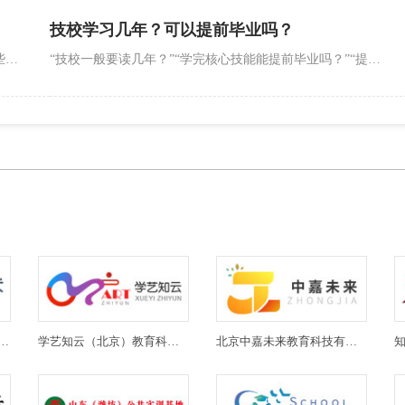
技校学习几年？可以提前毕业吗？
“技校专业分男女吗？”“女生学汽修会不会被拒收？”“哪些技校专业适合女生，就业还稳定？”这是女生及家长报考技校时最纠结的问题。实则技校90%以上专业无性别限制，仅少数高强度、特殊场景专业有隐性偏好，且女生在多个领域展现出独特优势。2024年数据显示，技校女生就业率达94%，部分专业（如护理、电商）女生就业率甚至超98%。
“技校一般要读几年？”“学完核心技能能提前毕业吗？”“提前毕业会影响学历和就业吗？”这是考生和家长报考技校时关注的关键时间问题。实则技校学制有明确标准，多数专业为2-3年，且部分院校支持提前毕业，2024年调研显示，约15%的技校开通提前毕业通道，通过率达60%。
(北京)教育科技有限公司
学艺知云（北京）教育科技有限公司
北京中嘉未来教育科技有限公司