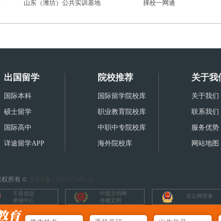
限公司
山东（潍坊）公共实训基地
择校一网通
出国留学
院校推荐
关于我
国际本科
国际留学院校库
关于我们
硕士留学
职业教育院校库
联系我们
国际高中
中职中专院校库
服务优势
详途留学APP
海外院校库
网站地图
权所有 ©
京ICP备12002074号-25
不良信息
中国文明网
京公网安备
举报中心
传播文明