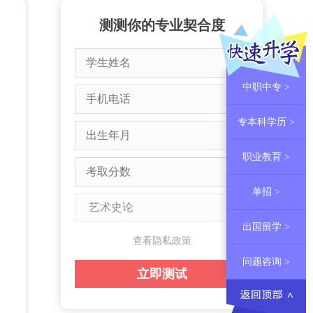
测测你的专业契合度
中职中专 >
专本科学历 >
职业教育 >
单招 >
出国留学 >
查看隐私政策
问题咨询 >