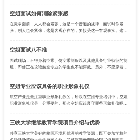
官的青睐，最好还有较强的心理承受能力。
空姐面试如何消除紧张感
在竞争面前，人人都会紧张，这是一个普遍的规律，面试时你紧
张，别人也会紧张，这是客观存在的，要接受这一客观事实。这时
你不妨坦率地承认自己紧张，也许会求得理解。
空姐面试八不准
面试现场，不得身着空乘、仿空乘制服以及其他具备行业特征的制
服，即使正在攻读航空专业的学生也不能穿戴。另外，不应穿着高
领服装、紧身裤、连裤袜、长统袜、长靴。最好穿连衣裙。
空姐专业应该具备的职业形象礼仪
航空产业是最注重职业形象礼仪的，所以在空姐专业培训中，空姐
职业形象礼仪是十分重要的。那么空姐应该遵守哪些形象礼仪呢？
服饰，服饰是空姐的外在包装，包含从头到脚的各种服饰。它表现
了一个人的特性、身份、修养及其心理等各方面。
三峡大学继续教育学院项目介绍与优势
共享三峡大学美好的校园环境和优渥的教学资源，既可参加学校的
各种活动感受大学的校园文化，又可沉浸于宁静的图书馆与明亮的