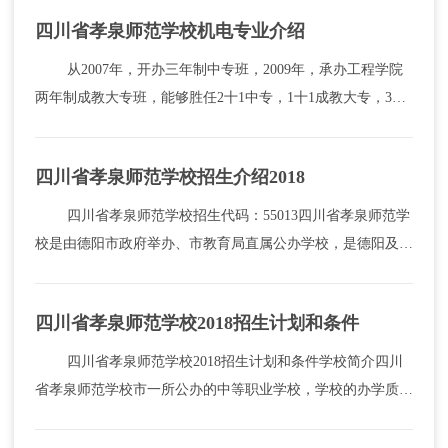
万人。随着教育普及程度的提高，学前教育、高等教育...
四川省孝泉师范学校机电专业介绍
从2007年，开办三年制中专班，2009年，承办工程学院
两年制成教大专班，能够胜任2十1中专，1十1成教大专，3十2
五专的教育教学和实训任务。 发展至今，机电专业已有双
师型教师15人，其中高级讲师4人，技师3人，高级技工2
四川省孝泉师范学校招生介绍2018
人。...
四川省孝泉师范学校招生代码：55013四川省孝泉师范学
校是由德阳市政府举办、市教育局直属公办学校，是德阳及周
边地区唯一一所招收对象为初中毕业生、培养大中专层次幼儿
教师和中小学教师学校，所有学生均享受国家公办学...
四川省孝泉师范学校2018招生计划和条件
四川省孝泉师范学校2018招生计划和条件学校简介四川
省孝泉师范学校市一所公办的中等职业学校，学校的办学质量
是非常好的，现在已经是省级重点示范学校了。学校的办学时
间是非常长的，是在1945年的时候创办的...