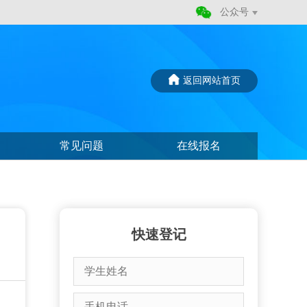
公众号
返回网站首页
常见问题
在线报名
快速登记