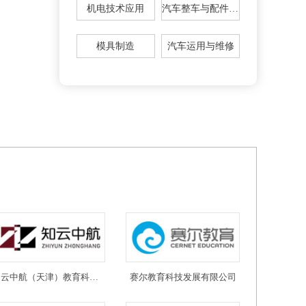
机电技术应用
汽车整车与配件营销
模具制造
汽车运用与维修
知云中航（天津）教育科技有限公司
赛尔教育科技发展有限公司