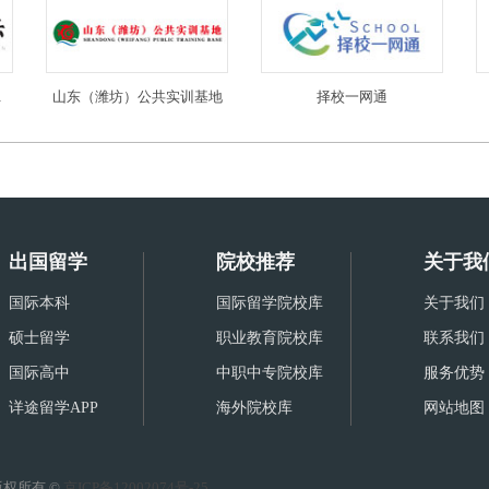
限公司
山东（潍坊）公共实训基地
择校一网通
出国留学
院校推荐
关于我
国际本科
国际留学院校库
关于我们
硕士留学
职业教育院校库
联系我们
国际高中
中职中专院校库
服务优势
详途留学APP
海外院校库
网站地图
权所有 ©
京ICP备12002074号-25