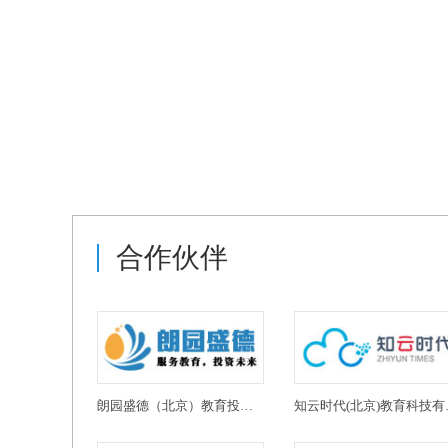
合作伙伴
朗园盛德（北京）教育投资有限公司
知云时代