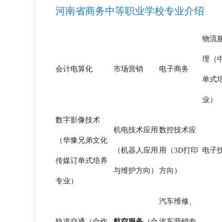
河南省商务中等职业学校专业介绍
物流
理（
会计电算化
市场营销
电子商务
单式
业）
数字影像技术
机电技术应用
数控技术应
（华豫兄弟文化
（机器人应用
用（3D打印
电子
传媒订单式培养
与维护方向）
方向）
专业）
汽车维修、
轨道交通（合作
航空服务
（合
汽车营销专