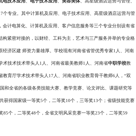
机电技术应用
、
电子技术应用
、
美容美体
、高星级酒店运营与管理、
17个专业。其中计算机及应用、电子技术应用、高星级酒店运营与管
，会计电算化、计算机及应用、客户信息服务等三个专业分别设有省
结构紧密对接的，以财经、工科为主，艺术与三产服务并举的专业格
原经济区建 师资力量雄厚。学校现有河南省省管优秀专家1人、河南
学术技术技术带头人1人、河南省最美教师1人、河南省
中职学校
教
省教育厅学术技术带头人17人、河南省职业教育骨干教师6人，“双
全国和全省的各级各类技能大赛、教学竞赛、论文评比、课题研究等
生共获得国家级一等奖5个，二等奖10个，三等奖13个；省级技能竞赛
奖85个，二等奖48个，全省文明风采竞赛一等奖23个，二等奖59