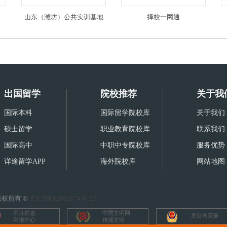
限公司
山东（潍坊）公共实训基地
择校一网通
出国留学
院校推荐
关于我
国际本科
国际留学院校库
关于我们
硕士留学
职业教育院校库
联系我们
国际高中
中职中专院校库
服务优势
详途留学APP
海外院校库
网站地图
权所有 ©
京ICP备12002074号-25
不良信息
中国文明网
京公网安备
举报中心
传播文明