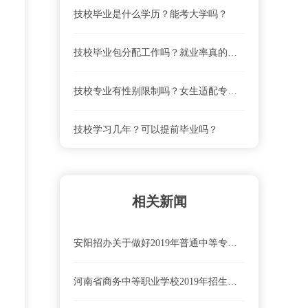
技校毕业是什么学历？能考大学吗？
河南省商务中等职业学校联系电话、地址是什么？
技校毕业包分配工作吗？就业率真的高吗？
河南省商务中等职业学校就业前景怎么样？
技校专业有性别限制吗？女生适配专业清单
河南省商务中等职业学校怎么去？乘车路线
技校学习几年？可以提前毕业吗？
河南省商务中等职业学校学费及收费标准
相关新闻
安阳招办关于做好2019年普通中等专业学校招生工作的通知
河南省商务中等职业学校2019年招生专业