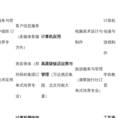
服务与管
计算机
客户信息服务
中德班 订
电脑美术设计与
动漫与
（多媒体客服
计算机应用
培养专
制作
游戏制
方向）
作
美容美体（郑
高星级饭店运营与
旅游服务与管理
州风铃集团订
管理
（万达酒店集
学前教
技术应用
（康辉旅行社订
单式培养专
团、北京河南大
育
单式培养专业）
业）
厦）
计算机网络技
工艺美