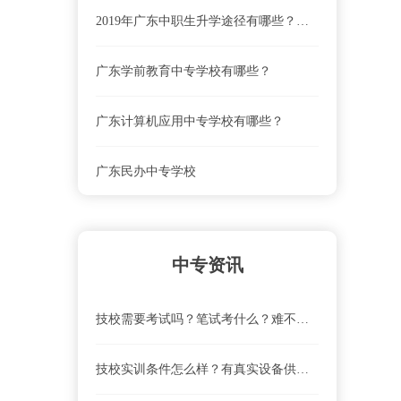
2019年广东中职生升学途径有哪些？中职生也能直接读本科？
广东学前教育中专学校有哪些？
广东计算机应用中专学校有哪些？
广东民办中专学校
珠海市斗门区新盈中等职业学校联系电话、地址是什么？
中专资讯
珠海市斗门区新盈中等职业学校就业前景怎么样？
技校需要考试吗？笔试考什么？难不难？
珠海市斗门区新盈中等职业学校怎么去？乘车路线
技校实训条件怎么样？有真实设备供实操吗？
珠海市斗门区新盈中等职业学校学费及收费标准