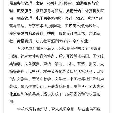
展服务与管理
、
文秘
、公关礼宾(模特)、
旅游服务与管
理
、
航空服务
、酒店服务与管理、
旅游外语
、计算机及应
用、
物业管理
、
电子商务
(报关)、
会计
、物流、房地产经
营与管理、数字艺术(动漫动画)、
工艺美术
(装饰设计)、
美容
美发与形象设计
、
护理
、
服装设计与工艺
、艺术幼
教、
舞蹈表演
、幼儿教育(国际班)等20余个专业。
学校尤其注重文化育人，积极挖掘传统文化的德育
内涵，针对女性教育的特点，通过开设琴棋书画、国学经
典诵读、民乐演奏、剪纸、篆刻、书法、茶艺、插花、太
极等课程，以中秋、端午节等传统节日的庆祝活动，日常
的语文教学、普通话教学，文学社、书画社等社团活动为
载体，传承传统文化，推进素质教育，培养学生的古典文
化底蕴和传统美德，逐步形成了书卷墨香的和谐校园氛
围。
学校教育特色鲜明，育人效果卓著，毕业生供不应