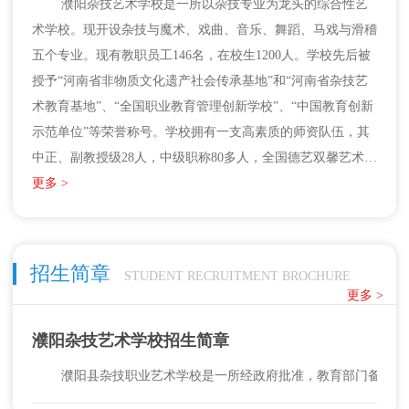
濮阳杂技艺术学校是一所以杂技专业为龙头的综合性艺
术学校。现开设杂技与魔术、戏曲、音乐、舞蹈、马戏与滑稽
五个专业。现有教职员工146名，在校生1200人。学校先后被
授予“河南省非物质文化遗产社会传承基地”和“河南省杂技艺
术教育基地”、“全国职业教育管理创新学校”、“中国教育创新
示范单位”等荣誉称号。学校拥有一支高素质的师资队伍，其
中正、副教授级28人，中级职称80多人，全国德艺双馨艺术
家、全国劳动模范、“五一”劳动奖章获得者、国务院特殊津贴
更多 >
获得者多人。教学成果斐然，在国际、国内大型比赛中共获奖
200多项，90多名专业教师获国际奖18项，获国家奖26项，
省、市级奖多项。建校20年来，濮阳杂技艺术学校共培养了30
招生简章
STUDENT RECRUITMENT BROCHURE
00余名杂技专业学员，足迹遍布全国各地。 学校新校区迁建
更多 >
项目于2014年按照本科院校标准设计开始建设，规划征地面积
500亩，总建筑面积12万平方米，总投资6亿元，初定招生规模
濮阳杂技艺术学校招生简章
4000人，可容纳7000人。学校全体师生将于2015年9月1日正式
濮阳县杂技职业艺术学校是一所经政府批准，教育部门备案，
入驻新校区进行教学，项目整体建设将于2016年底前全部完