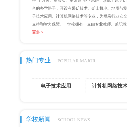
持"全方位、多层次、多渠道"办学思路，形成了以学
合的办学路子，开设有采矿技术、矿山机电、地质与
子技术应用、计算机网络技术等专业，为煤炭行业安
支持和智力保障。 学校拥有一支由专业教师、兼职教师、客座教授组成的实践经
验丰富、职业教育特色鲜明的师资队伍，能充分满足
更多 >
拥有一支团结、务实，开拓、创新的领导班子，下设
科、招生就业办公室、总务科、学生保卫科等科室及
有限责任公司。 我校是一所正规的公办学校，由市政府花上亿元修建的校区，目
热门专业
POPULAR MAJOR
的是培养一批综合素质较高的技术人才。采用全封闭
性化教学。我们为学生量身定做培训计划，针对学生
一对一培训，人人动手，人人过关，我校几十年风雨
电子技术应用
计算机网络技
才。值得学生信赖。在重庆市人民政府多年来大力支
实习单位作坚强后盾。
学校新闻
SCHOOL NEWS