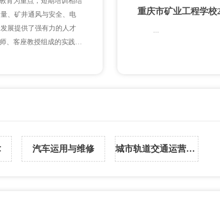
历教育为重点，短期培训相结
重庆市矿业工程学校2
测量、矿井通风与安全、电
全发展提供了强有力的人才
...
学历教育和短期培训需要。
办公室、财务科、教育培训
重庆天键矿山安全技术咨询
式军事化严格管理、科学人
进行严格有效的技能培训，
历程，培养出大批优秀人
术
汽车运用与维修
城市轨道交通运营管理
持下！有数百家条件极优的