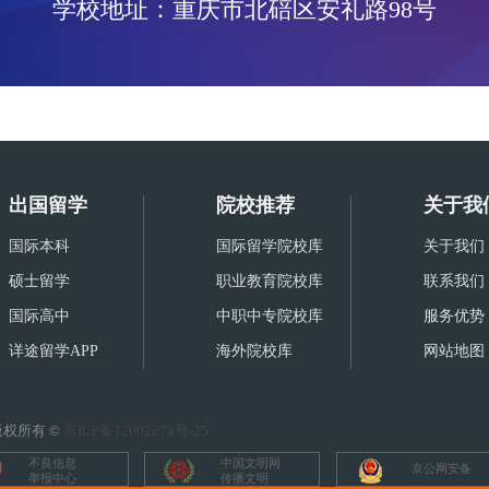
学校地址：重庆市北碚区安礼路98号
？
出国留学
院校推荐
关于我
国际本科
国际留学院校库
关于我们
？
硕士留学
职业教育院校库
联系我们
国际高中
中职中专院校库
服务优势
详途留学APP
海外院校库
网站地图
权所有 ©
京ICP备12002074号-25
不良信息
中国文明网
京公网安备
举报中心
传播文明