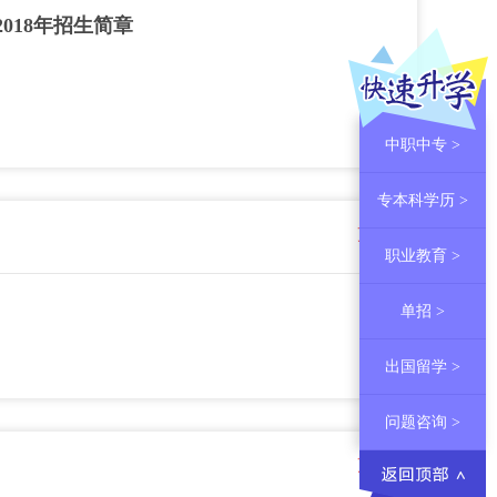
018年招生简章
中职中专 >
专本科学历 >
更多 >
职业教育 >
单招 >
出国留学 >
问题咨询 >
更多 >