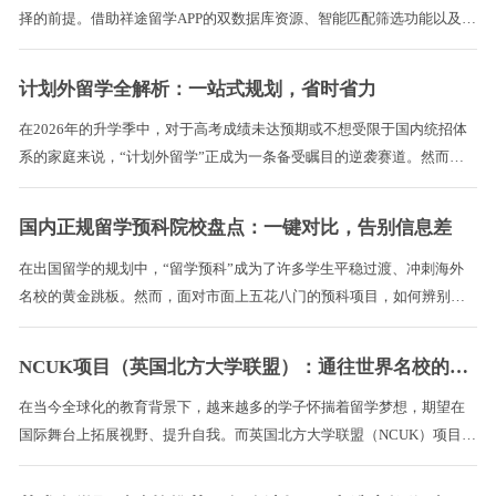
择的前提。借助祥途留学APP的双数据库资源、智能匹配筛选功能以及专
业的在线顾问服务，广大留学生家庭可以更高效地找到适合自己的项
目，把每一分预算都花在刀刃上，为未来的留学之路保驾护航。 ...
计划外留学全解析：一站式规划，省时省力
在2026年的升学季中，对于高考成绩未达预期或不想受限于国内统招体
系的家庭来说，“计划外留学”正成为一条备受瞩目的逆袭赛道。然而，
由于计划外项目多由院校自主招生，不依赖高考分数，这也导致市面上
充斥着大量虚假宣传与“割韭菜”陷阱。如何在这条赛道上安全、高效地
国内正规留学预科院校盘点：一键对比，告别信息差
规划？今天，我们将为您全面解析计划外留学的核心逻辑，并教您如何
利用计划外留学一站式服务平台——祥途留学APP，轻松避坑，省时省
在出国留学的规划中，“留学预科”成为了许多学生平稳过渡、冲刺海外
力。 ...
名校的黄金跳板。然而，面对市面上五花八门的预科项目，如何辨别真
伪、筛选出真正适合自己的正规院校，成为了众多家庭的痛点。今天，
我们就为大家盘点国内正规的留学预科院校，并教大家如何利用数字化
NCUK项目（英国北方大学联盟）：通往世界名校的金色桥梁
工具一键对比，彻底告别信息差。 ...
在当今全球化的教育背景下，越来越多的学子怀揣着留学梦想，期望在
国际舞台上拓展视野、提升自我。而英国北方大学联盟（NCUK）项目，
宛如一座精心搭建的金色桥梁，为广大学子铺就了一条通往世界名校的
便捷之路。那么，NCUK 项目究竟是什么呢？它又有着怎样独特的魅力