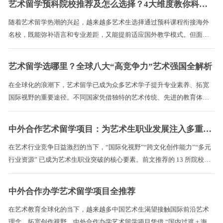
艺术留学预科院校推荐及怎么选择？4大维度教你科学选择
和优势呢？ ...
随着艺术留学热潮的兴起，越来越多艺术生选择通过预科课程衔接海外
名校，既能弥补语言和专业差距，又能提前适应国外教学模式。但面对
市面上五花八门的预科项目，很多学生和家长都会陷入 “选院校”“怎么
选” 的困境。本文将详细盘点国内外优质艺术留学预科院校，并分享 4 个
艺术留学选哪里？全球八大“高竞争力”艺术强国全解析
核心选择维度，帮你避开误区、精准匹配。 ...
在全球化的浪潮下，艺术留学已成为众多艺术学子提升专业素养、拓宽
国际视野的重要途径。不同国家凭借独特的艺术传统、先进的教育体系
和活跃的艺术市场，在各类艺术专业领域展现出强劲的竞争力。对于怀
揣艺术梦想的学生而言，了解哪些国家的艺术专业在国际上更具优势，
中外合作艺术留学项目：为艺术生职业发展注入多重优势
是开启理想艺术求学之路的关键。本文将深入剖析几个艺术留学热门国
家的优势专业、教育特色及行业影响力，为艺术生的留学抉择提供参
在艺术行业竞争日益激烈的当下，“国际化视野”“跨文化创作能力”“多元
考。 ...
行业资源” 已成为艺术生职业突破的核心要素。前文推荐的 13 所院校中
外合作艺术留学项目，不仅是衔接海外教育的桥梁，更从职业竞争力提
升、就业路径拓宽、行业资源积累等维度，为艺术生打造了长远的职业
中外合作办学艺术留学项目全推荐
发展基础。本文将结合具体项目特色，深入解析中外合作艺术留学项目
对学生职业发展的四大核心帮助，为艺术生规划职业路径提供参考。 ...
在艺术教育全球化的当下，越来越多中国艺术生渴望接触国际前沿艺术
理念、拓宽创作视野。中外合作办学艺术留学项目凭借 “国内过渡 + 海外