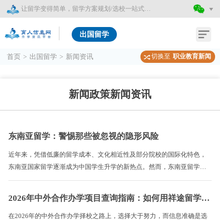
让留学变得简单，留学方案规划/选校一站式服务
出国留学
切换至
职业教育新闻
首页
>
出国留学
>
新闻资讯
新闻政策新闻资讯
东南亚留学：警惕那些被忽视的隐形风险
近年来，凭借低廉的留学成本、文化相近性及部分院校的国际化特色，
东南亚国家留学逐渐成为中国学生升学的新热点。然而，东南亚留学这
条看似性价比极高的路径背后，潜藏着诸多不易察觉的风险。本文将深
度剖析六大隐形风险，并提供详实的避坑指南。 ...
2026年中外合作办学项目查询指南：如何用祥途留学APP避坑选校
在2026年的中外合作办学择校之路上，选择大于努力，而信息准确是选