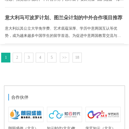
深造” 的模式，既能降低初期留学适应难度，又能衔接优质海外教育资
源，成为艺术生留学的优选路径。下面是一些国内知名院校的中外合作
意大利马可波罗计划、图兰朵计划的中外合作项目推荐
艺术留学项目，涵盖美加日韩、欧洲、东南亚等多个留学方向，从项目
特色、合作优势到升学路径全面解析，为不同专业、不同目标国家的艺
意大利以其公立大学免学费、艺术底蕴深厚、学历中意两国互认等优
术生提供精准参考。 ...
势，成为越来越多中国学生的留学首选。为促进中意两国教育交流与合
作，意大利政府特别推出了马可波罗计划与图兰朵计划，给中国学生提
供了官方留学通道。下面就为大家推荐一些中外合作办学的意大利计划
1
项目，供考生及家长精准择校。 ...
2
3
4
5
>>
18
合作伙伴
朗园盛德（北京）教育投资有限公司
知云时代(北京)教育科技有限公司
学艺知云（北京）教育科技有限公司