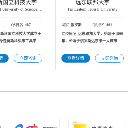
斯国立科技大学
远东联邦大学
The National University of Science and Technology （MISIS）
Far Eastern Federal University
斯
QS排名
487
国家
俄罗斯
QS排名
461
莫斯科国立科技大学成立于
院校概况
远东联邦大学，始建于1899
前身是莫斯科机床工具学
年，坐落于俄罗斯远东第一大城市符
俄罗斯杰出的工业大学之
拉迪沃斯托克。2011年，远东国立大
大型的教学、科研、生产
学、乌苏里斯克师范学院、远东技术
情
立即咨询
查看详情
立即咨询
大学和太平洋经济大学四校合并成为
远东联邦大学。同时，是环太平洋大
学联盟成员。