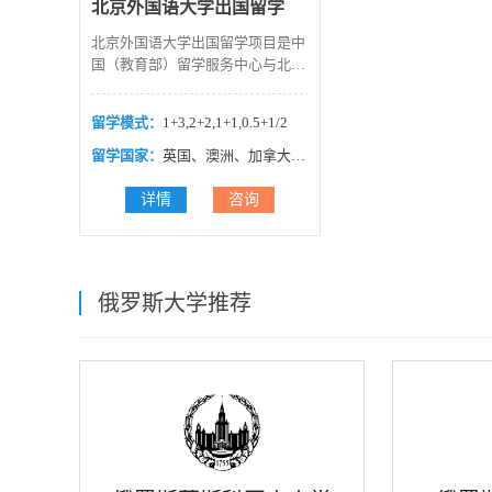
北京外国语大学出国留学
北京外国语大学出国留学项目是中
国（教育部）留学服务中心与北京
外国语大学共同开设的出国留学培
训基地。北京外国语大学出国留学
留学模式：
1+3,2+2,1+1,0.5+1/2
项目学生均在校内就读和住宿，实
行班主任、宿管、教师三维一体的
留学国家：
英国、澳洲、加拿大、新西兰、韩国、日本、德国、意大利、法国、俄罗斯、西班牙
管理模式，想要留学英国、澳洲、
加拿大、新西兰、韩国、日本、德
详情
咨询
国、意大利、法国、俄罗斯、西班
牙等国家的学生，均可报名。...
俄罗斯大学推荐