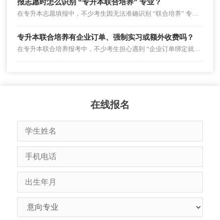
报志愿时怎么识别 “专升本联合培养” 专业？
在专升本志愿填报中，不少考生因无法准确识别 “联合培养” 专业，要么误报非联培专业错失实践资源，要么漏报联培专业错过低分升学机会。实际上，“专升本联合培养” 专业有明确的官方标注与信息来源，只需通过 “查渠道、看标注、核细节” 三步，就能精准识别。2026 年考生可按以下方法操作，避免志愿填报失误。
专升本联合培养有企业订单、强制实习或额外收费吗？
在专升本联合培养报考中，不少考生担心遇到 “企业订单绑定就业”“强制安排实习”“隐性额外收费” 等问题，影响学习体验与权益。实际上，这三类情况在联合培养中可能存在，但需区分 “政策允许的合理情形” 与 “违规侵权行为”，并非所有联合培养都有此类问题。
在线报名