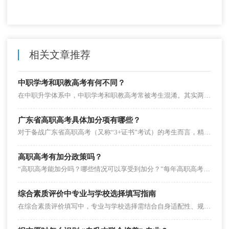
相关文章推荐
中职学考和职教高考有何不同？
在中职升学体系中，中职学考和职教高考常被考生混淆。其实两者虽有衔接，但定位、考核、用途截然不同，直接影响升学路径选择。本文从5大核心维度拆解差异，帮中职生和家长精准区分，避免备考走偏。
广东省高职高考具体加分项有哪些？
对于备战广东省高职高考（又称“3+证书”考试）的考生而言，精准掌握本地加分政策是提升录取概率的关键。广东省教育考试院每年会发布专项加分政策，结合2025年最新要求，加分项聚焦特殊群体、技能竞赛、优秀表现三大维度，且有明确的申报规范。本文为考生梳理具体加分项目及实操要点。
高职高考有加分政策吗？
“高职高考能加分吗？哪些情况可以享受到加分？”每年高职高考报名阶段，加分政策都是考生和家长最关注的焦点之一。事实上，各地针对高职高考（又称“3+证书”考试）均设有明确的加分政策，涵盖特殊群体、技能竞赛获奖等多个维度。
综合素质评价中专业与学校选择填写指南
在综合素质评价填写中，专业与学校选择需结合自身适配性、规划逻辑及呈现重点，避免盲目填报。