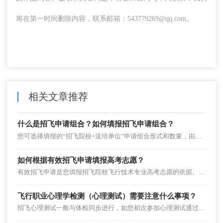
将在第一时间删除内容，联系邮箱：543779269@qq.com。
相关文章推荐
什么是招飞申请组合？如何填报招飞申请组合？
您可选择填报的“招飞院校+送培单位”申请组合形式和数量，由在当地安排招飞计划的招飞院校，以及参与合作招飞的送培单位数量确定。
如何根据有效招飞申请填报高考志愿？
有效招飞申请是您填报招飞院校飞行技术专业高考志愿的依据。如果您所填报飞行技术专业高考志愿中的招飞院校不在有效招飞申请范围内，招飞院校不予录取。招飞系统中的2个有效招飞申请没有先后、主次之分，具有同等效力。
飞行职业心理学检测（心理测试）需要注意什么事项？
招飞心理测试一般与体检同步进行，如您初次参加心理测试通过，则不需要再参加，所有志愿组合的心理测试结果全部共享合格。