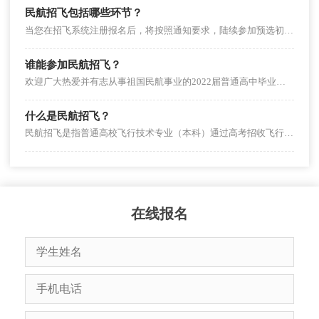
民航招飞包括哪些环节？
当您在招飞系统注册报名后，将按照通知要求，陆续参加预选初检、民航招飞体检鉴定、飞行职业心理学检测，确认有效招飞申请，参加民用航空背景调查等选拔流程。
谁能参加民航招飞？
欢迎广大热爱并有志从事祖国民航事业的2022届普通高中毕业生参加民航招飞，但还需要符合高考报考条件、招飞体检鉴定标准和民用航空背景调查要求等。
什么是民航招飞？
民航招飞是指普通高校飞行技术专业（本科）通过高考招收飞行学生。
在线报名