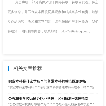
免责声明：部分稿件来源于网络转载，转载目的在于传递
更多信息，并不代表本网赞同其观点和对其真实性负责。如涉
及作品内容、版权和其它问题，请在30日内与本网联系，我们
将在第一时间删除内容，联系邮箱：543779269@qq.com。
相关文章推荐
职业本科是什么学历？与普通本科的核心区别解析
“职业本科是本科吗？”“读职业本科和普通本科有啥不一样？”随着职业教育升级，职业本科逐渐走进大众视野，但不少学生和家长对其学历性质、培养特色仍存疑惑。其实职业本科是国家认可的全日制本科学历，只是在培养方向上与普通本科差异显着。
公办职业学校vs民办职业学校：区别解析+选校指南
“公办职校和民办职校哪个好？”“民办是不是花钱多但教学差？”这是家长和学生选职业学校时的高频疑问。其实二者没有绝对的“优劣之分”，但在办学主体、学费、专业特色等方面差异显着，适配不同需求的学生。