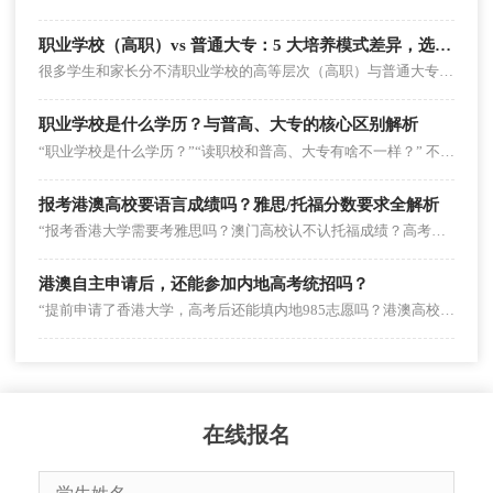
职业学校（高职）vs 普通大专：5 大培养模式差异，选对方向少走弯路
很多学生和家长分不清职业学校的高等层次（高职）与普通大专，甚至觉得 “都是专科，没区别”。但二者的培养模式从目标到考核完全不同 —— 高职盯着 “岗位需求” 教技能，普通大专围着 “通识应用” 打基础。
职业学校是什么学历？与普高、大专的核心区别解析
“职业学校是什么学历？”“读职校和普高、大专有啥不一样？” 不少学生和家长在升学选择时，常会被职业学校的学历定位和培养方向搞混淆。其实，职业学校涵盖多个学历层次，且与普通高中、普通大专在培养目标、升学路径上差异显着。
报考港澳高校要语言成绩吗？雅思/托福分数要求全解析
“报考香港大学需要考雅思吗？澳门高校认不认托福成绩？高考英语130分能替代语言成绩吗？”在港澳升学咨询中，语言成绩要求是考生和家长的高频疑问。不少人因不明确规则盲目备考雅思，或因忽视语言要求错失申请机会。事实上，港澳高校对语言成绩的要求因“报考方式”“院校层次”“专业类型”差异显着，并非所有情况都需提交雅思/托福。
港澳自主申请后，还能参加内地高考统招吗？
“提前申请了香港大学，高考后还能填内地985志愿吗？港澳高校发了录取通知，会不会影响内地统招提档？”这是港澳升学规划中，考生和家长最纠结的核心问题之一。不少人因担心“两者冲突”，在自主申请和内地统招间反复犹豫，甚至错失双线机会。事实上，港澳自主申请与内地高考统招并非“二选一”，但需掌握关键规则避免冲突。以下详解可行性、操作要点、风险规避及优化策略。
在线报名