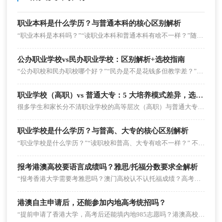
职业本科是什么学历？与普通本科的核心区别解析
“职业本科是本科吗？”“读职业本科和普通本科有啥不一样？”随着职业教育升级，职业本科逐渐走进大众视野，但不少学生和家长对其学历性质、培养特色仍存疑惑。其实职业本科是国家认可的全日制本科学历，只是在培养方向上与普通本科差异显着。
公办职业学校vs民办职业学校：区别解析+选校指南
“公办职校和民办职校哪个好？”“民办是不是花钱多但教学差？”这是家长和学生选职业学校时的高频疑问。其实二者没有绝对的“优劣之分”，但在办学主体、学费、专业特色等方面差异显着，适配不同需求的学生。
职业学校（高职）vs 普通大专：5 大培养模式差异，选对方向少走弯路
很多学生和家长分不清职业学校的高等层次（高职）与普通大专，甚至觉得 “都是专科，没区别”。但二者的培养模式从目标到考核完全不同 —— 高职盯着 “岗位需求” 教技能，普通大专围着 “通识应用” 打基础。
职业学校是什么学历？与普高、大专的核心区别解析
“职业学校是什么学历？”“读职校和普高、大专有啥不一样？” 不少学生和家长在升学选择时，常会被职业学校的学历定位和培养方向搞混淆。其实，职业学校涵盖多个学历层次，且与普通高中、普通大专在培养目标、升学路径上差异显着。
报考港澳高校要语言成绩吗？雅思/托福分数要求全解析
“报考香港大学需要考雅思吗？澳门高校认不认托福成绩？高考英语130分能替代语言成绩吗？”在港澳升学咨询中，语言成绩要求是考生和家长的高频疑问。不少人因不明确规则盲目备考雅思，或因忽视语言要求错失申请机会。事实上，港澳高校对语言成绩的要求因“报考方式”“院校层次”“专业类型”差异显着，并非所有情况都需提交雅思/托福。
港澳自主申请后，还能参加内地高考统招吗？
“提前申请了香港大学，高考后还能填内地985志愿吗？港澳高校发了录取通知，会不会影响内地统招提档？”这是港澳升学规划中，考生和家长最纠结的核心问题之一。不少人因担心“两者冲突”，在自主申请和内地统招间反复犹豫，甚至错失双线机会。事实上，港澳自主申请与内地高考统招并非“二选一”，但需掌握关键规则避免冲突。以下详解可行性、操作要点、风险规避及优化策略。