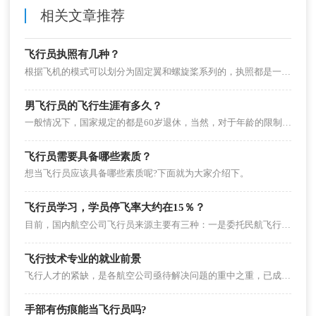
相关文章推荐
飞行员执照有几种？
根据飞机的模式可以划分为固定翼和螺旋桨系列的，执照都是一样。
男飞行员的飞行生涯有多久？
一般情况下，国家规定的都是60岁退休，当然，对于年龄的限制比较严格，考虑到身体以及能力等方面，也是对60岁以上的人予以照顾。飞行员作为一项高技术高难度的工作，要求是非常严苛的，培养一个优秀的飞行员，周期都比较长，更何况是已经有二三十年飞行经验的人才，更是不可多得。
飞行员需要具备哪些素质？
想当飞行员应该具备哪些素质呢?下面就为大家介绍下。
飞行员学习，学员停飞率大约在15％？
目前，国内航空公司飞行员来源主要有三种：一是委托民航飞行学院培训飞行员，二是空军转业，即“军转民”，三是招收外籍飞行员。委托培训则是当下航空公司招收飞行员的主要方式。
飞行技术专业的就业前景
飞行人才的紧缺，是各航空公司亟待解决问题的重中之重，已成为各航空公司既好又快发展的瓶颈。学生毕业后，主要就职于国内各大航空公司等民航企业，从事民航航线飞行驾驶工作。
手部有伤痕能当飞行员吗?