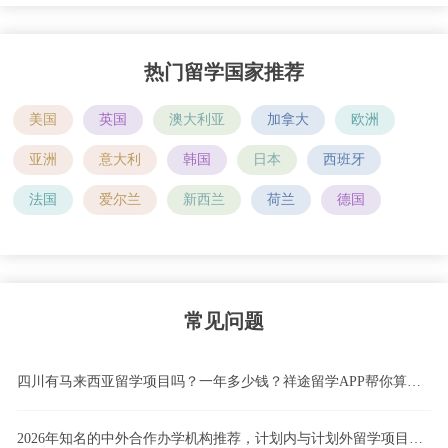
热门留学国家推荐
美国
英国
澳大利亚
加拿大
欧洲
亚洲
意大利
韩国
日本
西班牙
法国
爱尔兰
新西兰
荷兰
德国
常见问题
四川有马来西亚留学项目吗？一年多少钱？祥途留学APP帮你算清这笔账！
2026年知名的中外合作办学机构推荐，计划内与计划外留学项目怎么选，4+0、3+1、2+2国际本科模式深度解析