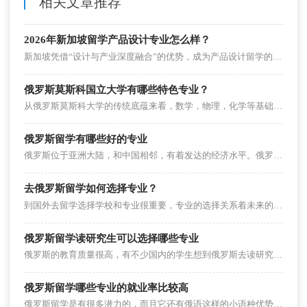
相关文章推荐
2026年新加坡留学产品设计专业怎么样？
新加坡凭借“设计与产业深度融合”的优势，成为产品设计留学的热门之选。其产品设计专业聚焦“用户体验+技术落地”，既培养设计创意，又兼顾商业适配性，毕业前景广阔。本文从专业特色、顶尖院校、申请要求及就业前景拆解，帮学子看清适配性。
俄罗斯莫斯科国立大学有哪些特色专业？
从俄罗斯莫斯科大学的传统底蕴来看，数学，物理，化学等基础科学和文学都是学校的王牌专业。那么俄罗斯莫斯科大学还有那些特色专业呢？
俄罗斯留学有哪些好的专业
俄罗斯位于亚洲大陆，和中国相邻，有着发达的经济水平。俄罗斯留学有哪些好的专业？
去俄罗斯留学如何选择专业？
到国外去留学选择学校和专业很重要，专业的选择关系着未来的就业，去俄罗斯留学要怎么选择专业呢？
俄罗斯留学读研究生可以选择哪些专业
俄罗斯的教育质量很高，有不少国内的学生想到俄罗斯去读研究生，如果要申请俄罗斯留学的研究生的话选择什么专业好呢？
俄罗斯留学哪些专业的就业率比较高
俄罗斯留学是有很多潜力的，而且它还有俄语这样的小语种优势，所以对于留学生来说它的留学还是有比较好的发展前景。那么在俄罗斯留学，有什么专业就业率较高？