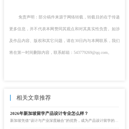
免责声明：部分稿件来源于网络转载，转载目的在于传递
更多信息，并不代表本网赞同其观点和对其真实性负责。如涉
及作品内容、版权和其它问题，请在30日内与本网联系，我们
将在第一时间删除内容，联系邮箱：543779269@qq.com。
相关文章推荐
2026年新加坡留学产品设计专业怎么样？
新加坡凭借“设计与产业深度融合”的优势，成为产品设计留学的热门之选。其产品设计专业聚焦“用户体验+技术落地”，既培养设计创意，又兼顾商业适配性，毕业前景广阔。本文从专业特色、顶尖院校、申请要求及就业前景拆解，帮学子看清适配性。