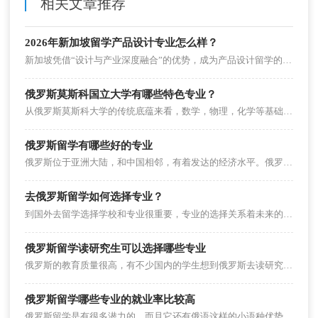
相关文章推荐
2026年新加坡留学产品设计专业怎么样？
新加坡凭借“设计与产业深度融合”的优势，成为产品设计留学的热门之选。其产品设计专业聚焦“用户体验+技术落地”，既培养设计创意，又兼顾商业适配性，毕业前景广阔。本文从专业特色、顶尖院校、申请要求及就业前景拆解，帮学子看清适配性。
俄罗斯莫斯科国立大学有哪些特色专业？
从俄罗斯莫斯科大学的传统底蕴来看，数学，物理，化学等基础科学和文学都是学校的王牌专业。那么俄罗斯莫斯科大学还有那些特色专业呢？
俄罗斯留学有哪些好的专业
俄罗斯位于亚洲大陆，和中国相邻，有着发达的经济水平。俄罗斯留学有哪些好的专业？
去俄罗斯留学如何选择专业？
到国外去留学选择学校和专业很重要，专业的选择关系着未来的就业，去俄罗斯留学要怎么选择专业呢？
俄罗斯留学读研究生可以选择哪些专业
俄罗斯的教育质量很高，有不少国内的学生想到俄罗斯去读研究生，如果要申请俄罗斯留学的研究生的话选择什么专业好呢？
俄罗斯留学哪些专业的就业率比较高
俄罗斯留学是有很多潜力的，而且它还有俄语这样的小语种优势，所以对于留学生来说它的留学还是有比较好的发展前景。那么在俄罗斯留学，有什么专业就业率较高？