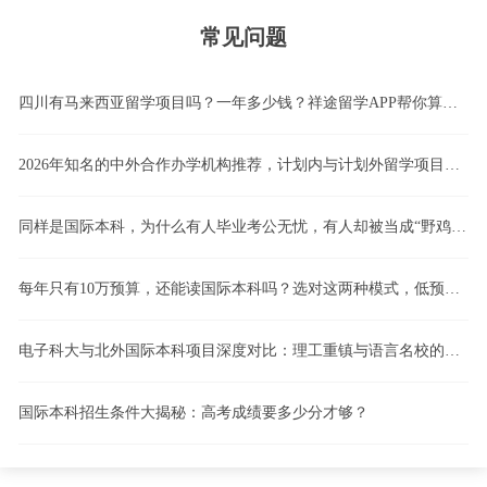
常见问题
四川有马来西亚留学项目吗？一年多少钱？祥途留学APP帮你算清这笔账！
2026年知名的中外合作办学机构推荐，计划内与计划外留学项目怎么选，4+0、3+1、2+2国际本科模式深度解析
同样是国际本科，为什么有人毕业考公无忧，有人却被当成“野鸡”？计划内留学vs计划外留学，一文看懂！
每年只有10万预算，还能读国际本科吗？选对这两种模式，低预算也能逆袭！
电子科大与北外国际本科项目深度对比：理工重镇与语言名校的路径博弈
国际本科招生条件大揭秘：高考成绩要多少分才够？