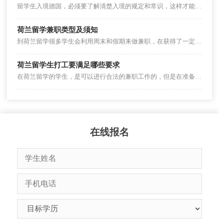
留学生入境德国，必须要了解清楚入境的规定和常识，这样才能尽可能地减少入境的时间。下面看看德国留学生入境要了解哪些常识？
荷兰留学兼职类型及须知
到荷兰留学很多学生会利用周末和假期来做兼职，在获得了一定收入的同时也能锻炼自己的能力，在荷兰留学有哪些兼职可以做，打工有哪些需要注意的地方。
荷兰留学生打工要满足哪些要求
在荷兰留学的学生，是可以进行合法的兼职工作的，但是在准备的时候，必须要确认好自己的资格， 获取相关证明。那么荷兰留学生打工要满足哪些要求？
在线报名