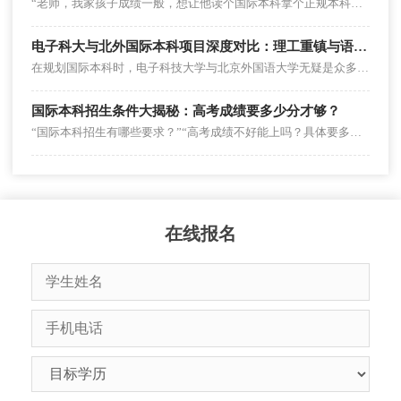
“老师，我家孩子成绩一般，想让他读个国际本科拿个正规本科学历，但家里一年最多只能拿出10万块钱，能读吗？”
电子科大与北外国际本科项目深度对比：理工重镇与语言名校的路径博弈
在规划国际本科时，电子科技大学与北京外国语大学无疑是众多家庭重点考量的两所知名学府。然而，面对电子科大与北外两校各具特色的培养模式与专业矩阵，家长常陷入“重理工还是重人文”、“选2+2还是1+3”的常识性困惑。在动辄数十万的教育投资面前，厘清两校在学科基因、学制模式及对接资源上的底层差异，是规避择校风险、制定科学升学策略的核心前提。
国际本科招生条件大揭秘：高考成绩要多少分才够？
“国际本科招生有哪些要求？”“高考成绩不好能上吗？具体要多少分？”每年3-8月国际本科招生季，这两个问题总能占据咨询榜首位。很多家长和学生误以为国际本科“要么分数极高，要么花钱就能上”，其实正规项目的招生条件有明确标准，且对高考成绩的要求远比想象中灵活。
在线报名