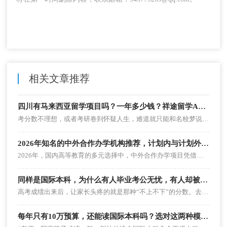
相关文章推荐
四川有马来西亚留学项目吗？一年多少钱？祥途留学APP帮你算清这笔账！
考分数不理想，或者考研卷到怀疑人生，难道就只能和名校梦说拜拜了吗？在学历越来越卷的今天，我们该如何用具性价比的方式，为自己拼出一个闪闪发光的未来？别急，今天我们就用祥途留学APP来扒一扒四川学子专属的“宝藏升学路”——马来西亚留学项目，看看一年到底要花多少钱，又能换来怎样的逆袭人生！
2026年知名的中外合作办学机构推荐，计划内与计划外留学项目怎么选，4+0、3+1、2+2国际本科模式深度解析
2026年，国内高等教育的多元选择中，中外合作办学项目凭借其衔接国内外教育资源、拓展升学路径的特点，依旧受到不少学生和家长的关注。面对市场上参差不齐的项目类型，很多人都会产生中外合作办学机构推荐几家中外合作办学机构选择哪家好中外合作办学项目选哪家的疑问，尤其是计划内留学与计划外留学项目的区分、各类国际本科办学模式的适配性，更是成为大家决策时的核心难点。
同样是国际本科，为什么有人毕业考公无忧，有人却被当成“野鸡”？计划内留学vs计划外留学，一文看懂！
高考成绩出来后，让家长头疼的就是那种“不上不下”的分数。去普通双非不甘心，去好点的专科又觉得亏，复读又怕孩子心理扛不住。这时候，“国际本科”就成了很多家庭的救命稻草。但只要你开始了解国际本科，就一定会被两个词绕晕：“计划内留学”和“计划外留学”。
每年只有10万预算，还能读国际本科吗？选对这两种模式，低预算也能逆袭！