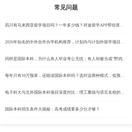
常见问题
四川有马来西亚留学项目吗？一年多少钱？祥途留学APP帮你算清这笔账！
2026年知名的中外合作办学机构推荐，计划内与计划外留学项目怎么选，4+0、3+1、2+2国际本科模式深度解析
同样是国际本科，为什么有人毕业考公无忧，有人却被当成“野鸡”？计划内留学vs计划外留学，一文看懂！
每年只有10万预算，还能读国际本科吗？选对这两种模式，低预算也能逆袭！
电子科大与北外国际本科项目深度对比：理工重镇与语言名校的路径博弈
国际本科招生条件大揭秘：高考成绩要多少分才够？