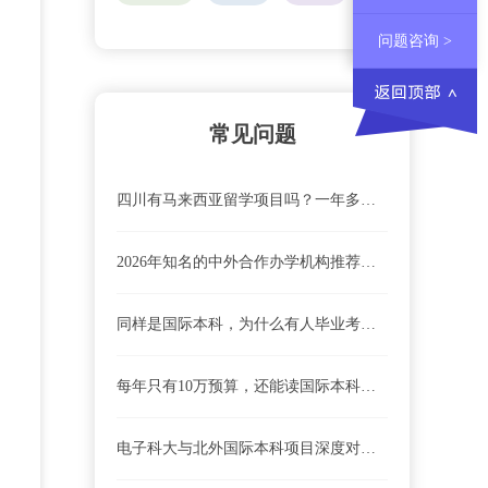
问题咨询 >
常见问题
四川有马来西亚留学项目吗？一年多少钱？祥途留学APP帮你算清这笔账！
2026年知名的中外合作办学机构推荐，计划内与计划外留学项目怎么选，4+0、3+1、2+2国际本科模式深度解析
同样是国际本科，为什么有人毕业考公无忧，有人却被当成“野鸡”？计划内留学vs计划外留学，一文看懂！
每年只有10万预算，还能读国际本科吗？选对这两种模式，低预算也能逆袭！
电子科大与北外国际本科项目深度对比：理工重镇与语言名校的路径博弈