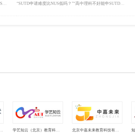
“申请新加坡本科要满足哪些条件？”“高考多少分能上NUS、NTU？”“除了高考还有其他申请路径吗？”……新加坡本科因优质教育资源和高认可度，成为国内学子留学热门选择，但不同院校的申请门槛差异较大，尤其是高考成绩要求让不少申请者困惑。
“SUTD申请难度比NUS低吗？”“高中理科不好能申SUTD吗？”“跨专业申SUTD硕士有机会吗？”新加坡科技设计大学（SUTD）作为新加坡公立大学中以“科技+设计”为核心的特色院校，因精准的人才培养定位备受理工科申请者关注，但独特的办学模式让不少人对其申请难度认知模煳。其实SUTD申请难度处于新加坡公立大学中等水平，低于NUS、NTU但高于SIT，且不同学历、专业的门槛差异显着。
(北京)教育科技有限公司
学艺知云（北京）教育科技有限公司
北京中嘉未来教育科技有限公司