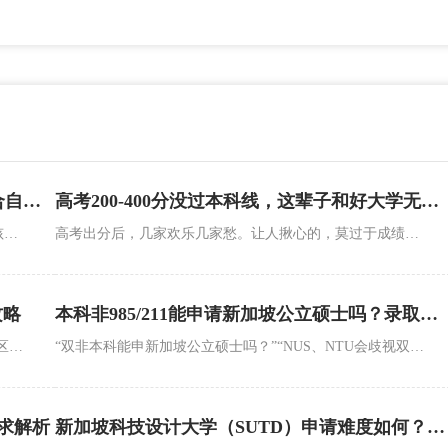
4个维度教你判断国际本科留学到底适不适合自家孩子！
高考200-400分没过本科线，这辈子和好大学无缘了？这条路让你弯道超车！
每年一到高考出分后，很多家长就陷入了深深的焦虑：孩子成绩不上不下，想通过国际本科（1+3、2+2、3+1、4+0）拿个海外本科文凭，可市面上的项目鱼龙混杂，动辄几十上百万的学费，万一选错了，不仅钱打水漂，还可能毁了孩子的前途。
高考出分后，几家欢乐几家愁。让人揪心的，莫过于成绩卡在200-400分之间的同学。这个分数，没过本科线，去读专科心有不甘，复读又怕明年竞争更激烈，孩子心理扛不住。难道分数一旦定型，孩子这辈子就注定和优质高等教育无缘了吗？别灰心！对于这类同学来说，国际本科可能是一条绝佳的“弯道超车”赛道。今天我们就来聊聊，高考没过本科线，到底能不能通过国际本科逆袭知名大学。
攻略
本科非985/211能申请新加坡公立硕士吗？录取要点解析
随着2026年升学季的深入，对于高考成绩卡在200-400分区间、或不想被统招分数限制的学生来说，“国际本科”提供了一条极具性价比的逆袭赛道。然而，面对市面上繁杂的2+2、3+1、1+3等学制，以及真假难辨的招生宣传，许多家庭常常陷入“怎么选”、“怎么申”的焦虑中。
“双非本科能申新加坡公立硕士吗？”“NUS、NTU会歧视双非背景吗？”“双非生比985/211多哪些申请条件？”新加坡公立硕士因高认可度和优质资源，成为留学热门选择，但“985/211偏好”的说法让不少双非申请者望而却步。其实双非背景完全可以申请新加坡公立硕士，只是需在均分、语言、科研等维度形成差异化优势，部分院校和专业的双非录取率甚至达20%-30%。
求解析
新加坡科技设计大学（SUTD）申请难度如何？录取要点解析