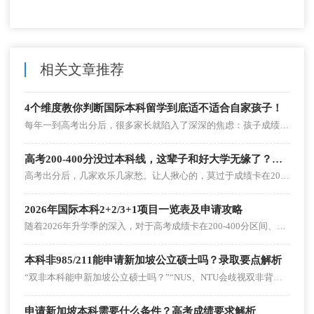
相关文章推荐
4个维度教你判断国际本科留学到底适不适合自家孩子！
每年一到高考出分后，很多家长就陷入了深深的焦虑：孩子成绩不上不下，想通过国际本科（1+3、2+2、3+1、4+0）拿个海外本科文凭，可市面上的项目鱼龙混杂，动辄几十上百万的学费，万一选错了，不仅钱打水漂，还可能毁了孩子的前途。
高考200-400分没过本科线，这辈子和好大学无缘了？这条路让你弯道超车！
高考出分后，几家欢乐几家愁。让人揪心的，莫过于成绩卡在200-400分之间的同学。这个分数，没过本科线，去读专科心有不甘，复读又怕明年竞争更激烈，孩子心理扛不住。难道分数一旦定型，孩子这辈子就注定和优质高等教育无缘了吗？别灰心！对于这类同学来说，国际本科可能是一条绝佳的“弯道超车”赛道。今天我们就来聊聊，高考没过本科线，到底能不能通过国际本科逆袭知名大学。
2026年国际本科2+2/3+1项目一览表及申请攻略
随着2026年升学季的深入，对于高考成绩卡在200-400分区间、或不想被统招分数限制的学生来说，“国际本科”提供了一条极具性价比的逆袭赛道。然而，面对市面上繁杂的2+2、3+1、1+3等学制，以及真假难辨的招生宣传，许多家庭常常陷入“怎么选”、“怎么申”的焦虑中。
本科非985/211能申请新加坡公立硕士吗？录取要点解析
“双非本科能申新加坡公立硕士吗？”“NUS、NTU会歧视双非背景吗？”“双非生比985/211多哪些申请条件？”新加坡公立硕士因高认可度和优质资源，成为留学热门选择，但“985/211偏好”的说法让不少双非申请者望而却步。其实双非背景完全可以申请新加坡公立硕士，只是需在均分、语言、科研等维度形成差异化优势，部分院校和专业的双非录取率甚至达20%-30%。
申请新加坡本科需要什么条件？高考成绩要求解析