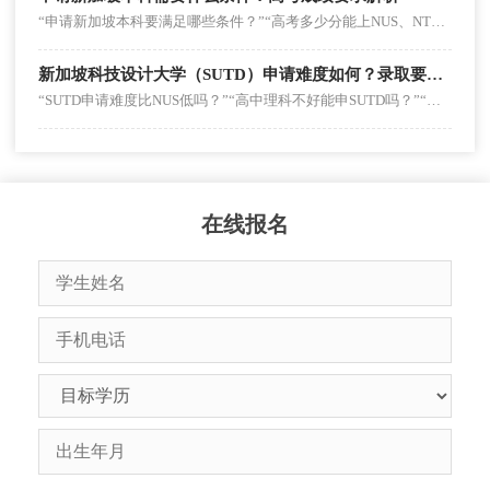
“申请新加坡本科要满足哪些条件？”“高考多少分能上NUS、NTU？”“除了高考还有其他申请路径吗？”……新加坡本科因优质教育资源和高认可度，成为国内学子留学热门选择，但不同院校的申请门槛差异较大，尤其是高考成绩要求让不少申请者困惑。
新加坡科技设计大学（SUTD）申请难度如何？录取要点解析
“SUTD申请难度比NUS低吗？”“高中理科不好能申SUTD吗？”“跨专业申SUTD硕士有机会吗？”新加坡科技设计大学（SUTD）作为新加坡公立大学中以“科技+设计”为核心的特色院校，因精准的人才培养定位备受理工科申请者关注，但独特的办学模式让不少人对其申请难度认知模煳。其实SUTD申请难度处于新加坡公立大学中等水平，低于NUS、NTU但高于SIT，且不同学历、专业的门槛差异显着。
在线报名