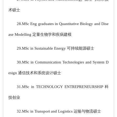
术硕士
28.MSc Eng graduates in Quantitative Biology and Dise
ase Modelling 定量生物学和疾病建模
29.MSc in Sustainable Energy 可持续能源硕士
30.MSc in Communication Technologies and System D
esign 通信技术和系统设计硕士
31.MSc in TECHNOLOGY ENTREPRENEURSHIP 科
技创业
32.MSc in Transport and Logistics 运输与物流硕士