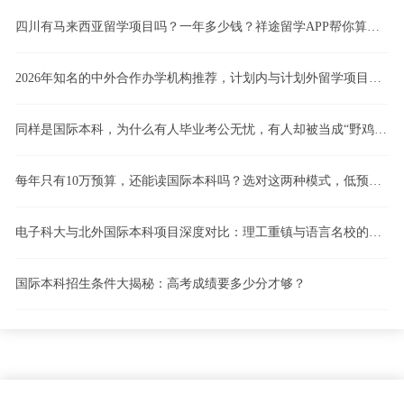
四川有马来西亚留学项目吗？一年多少钱？祥途留学APP帮你算清这笔账！
2026年知名的中外合作办学机构推荐，计划内与计划外留学项目怎么选，4+0、3+1、2+2国际本科模式深度解析
同样是国际本科，为什么有人毕业考公无忧，有人却被当成“野鸡”？计划内留学vs计划外留学，一文看懂！
每年只有10万预算，还能读国际本科吗？选对这两种模式，低预算也能逆袭！
电子科大与北外国际本科项目深度对比：理工重镇与语言名校的路径博弈
国际本科招生条件大揭秘：高考成绩要多少分才够？