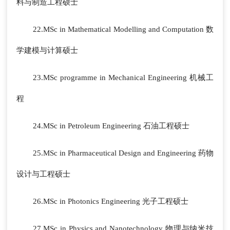
料与制造工程硕士
22.MSc in Mathematical Modelling and Computation 数
学建模与计算硕士
23.MSc programme in Mechanical Engineering 机械工
程
24.MSc in Petroleum Engineering 石油工程硕士
25.MSc in Pharmaceutical Design and Engineering 药物
设计与工程硕士
26.MSc in Photonics Engineering 光子工程硕士
27.MSc in Physics and Nanotechnology 物理与纳米技