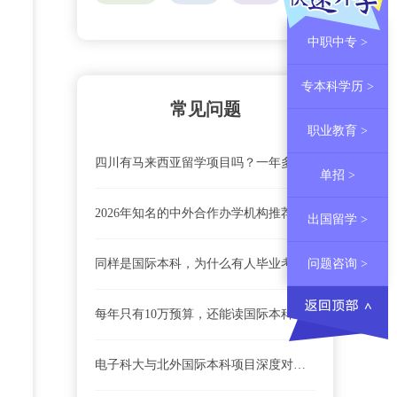
中职中专 >
专本科学历 >
常见问题
职业教育 >
四川有马来西亚留学项目吗？一年多少钱？祥途留学APP帮你算清这笔账！
单招 >
2026年知名的中外合作办学机构推荐，计划内与计划外留学项目怎么选，4+0、3+1、2+2国际本科模式深度解析
出国留学 >
同样是国际本科，为什么有人毕业考公无忧，有人却被当成“野鸡”？计划内留学vs计划外留学，一文看懂！
问题咨询 >
每年只有10万预算，还能读国际本科吗？选对这两种模式，低预算也能逆袭！
电子科大与北外国际本科项目深度对比：理工重镇与语言名校的路径博弈