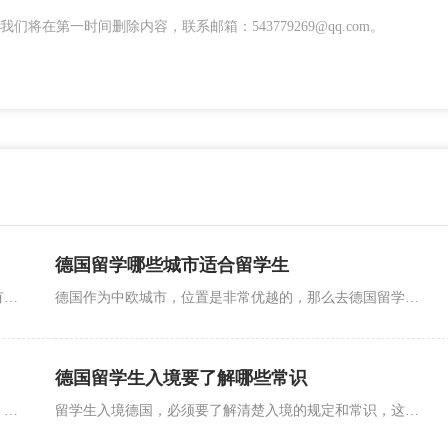
在第一时间删除内容，联系邮箱：543779269@qq.com。
德国留学哪些城市适合留学生
同学们在了解留学的花费时，不能只是看申请的费用还有学费这一些，日常的花销如何其实一样很有必要去了解。在德国留学会有什么日常的花销。
德国作为中欧城市，位置是非常优越的，那么去德国留学哪些城市是首选呢？下面介绍德国留学哪些城市适合留学生。
德国留学生入境要了解哪些常识
对于留学生来说，适应新生活比适应新学校要更加重要，前者的准备在国内就可以展开。下面看看德国留学你需知道的生活必备常识。
留学生入境德国，必须要了解清楚入境的规定和常识，这样才能尽可能地减少入境的时间。下面看看德国留学生入境要了解哪些常识？