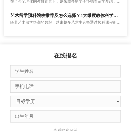
在当今全球化的教育背景下，越来越多的学子怀揣着留学梦想，期望在国际舞台上拓展视野、提升自我。而英国北方大学联盟（NCUK）项目，宛如一座精心搭建的金色桥梁，为广大学子铺就了一条通往世界名校的便捷之路。那么，NCUK 项目究竟是什么呢？它又有着怎样独特的魅力和优势呢？
艺术留学预科院校推荐及怎么选择？4大维度教你科学选择
随着艺术留学热潮的兴起，越来越多艺术生选择通过预科课程衔接海外名校，既能弥补语言和专业差距，又能提前适应国外教学模式。但面对市面上五花八门的预科项目，很多学生和家长都会陷入 “选院校”“怎么选” 的困境。本文将详细盘点国内外优质艺术留学预科院校，并分享 4 个核心选择维度，帮你避开误区、精准匹配。
在线报名
查看隐私政策