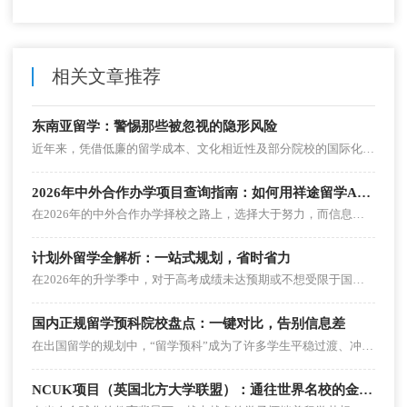
相关文章推荐
东南亚留学：警惕那些被忽视的隐形风险
近年来，凭借低廉的留学成本、文化相近性及部分院校的国际化特色，东南亚国家留学逐渐成为中国学生升学的新热点。然而，东南亚留学这条看似性价比极高的路径背后，潜藏着诸多不易察觉的风险。本文将深度剖析六大隐形风险，并提供详实的避坑指南。
2026年中外合作办学项目查询指南：如何用祥途留学APP避坑选校
在2026年的中外合作办学择校之路上，选择大于努力，而信息准确是选择的前提。借助祥途留学APP的双数据库资源、智能匹配筛选功能以及专业的在线顾问服务，广大留学生家庭可以更高效地找到适合自己的项目，把每一分预算都花在刀刃上，为未来的留学之路保驾护航。
计划外留学全解析：一站式规划，省时省力
在2026年的升学季中，对于高考成绩未达预期或不想受限于国内统招体系的家庭来说，“计划外留学”正成为一条备受瞩目的逆袭赛道。然而，由于计划外项目多由院校自主招生，不依赖高考分数，这也导致市面上充斥着大量虚假宣传与“割韭菜”陷阱。如何在这条赛道上安全、高效地规划？今天，我们将为您全面解析计划外留学的核心逻辑，并教您如何利用计划外留学一站式服务平台——祥途留学APP，轻松避坑，省时省力。
国内正规留学预科院校盘点：一键对比，告别信息差
在出国留学的规划中，“留学预科”成为了许多学生平稳过渡、冲刺海外名校的黄金跳板。然而，面对市面上五花八门的预科项目，如何辨别真伪、筛选出真正适合自己的正规院校，成为了众多家庭的痛点。今天，我们就为大家盘点国内正规的留学预科院校，并教大家如何利用数字化工具一键对比，彻底告别信息差。
NCUK项目（英国北方大学联盟）：通往世界名校的金色桥梁