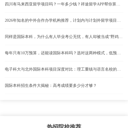
四川有马来西亚留学项目吗？一年多少钱？祥途留学APP帮你算清这笔账！
2026年知名的中外合作办学机构推荐，计划内与计划外留学项目怎么选，4+0、3+1、2+2国际本科模式深度解析
同样是国际本科，为什么有人毕业考公无忧，有人却被当成“野鸡”？计划内留学vs计划外留学，一文看懂！
每年只有10万预算，还能读国际本科吗？选对这两种模式，低预算也能逆袭！
电子科大与北外国际本科项目深度对比：理工重镇与语言名校的路径博弈
国际本科招生条件大揭秘：高考成绩要多少分才够？
热招院校推荐