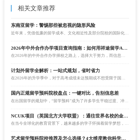
相关文章推荐
东南亚留学：警惕那些被忽视的隐形风险
近年来，凭借低廉的留学成本、文化相近性及部分院校的国际化特色，东南亚国家留学逐渐成为中国学生升学的新热点。然而，东南亚留学这条看似性价比极高的路径背后，潜藏着诸多不易察觉的风险。本文将深度剖析六大隐形风险，并提供详实的避坑指南。
2026年中外合作办学项目查询指南：如何用祥途留学APP避坑选校
在2026年的中外合作办学择校之路上，选择大于努力，而信息准确是选择的前提。借助祥途留学APP的双数据库资源、智能匹配筛选功能以及专业的在线顾问服务，广大留学生家庭可以更高效地找到适合自己的项目，把每一分预算都花在刀刃上，为未来的留学之路保驾护航。
计划外留学全解析：一站式规划，省时省力
在2026年的升学季中，对于高考成绩未达预期或不想受限于国内统招体系的家庭来说，“计划外留学”正成为一条备受瞩目的逆袭赛道。然而，由于计划外项目多由院校自主招生，不依赖高考分数，这也导致市面上充斥着大量虚假宣传与“割韭菜”陷阱。如何在这条赛道上安全、高效地规划？今天，我们将为您全面解析计划外留学的核心逻辑，并教您如何利用计划外留学一站式服务平台——祥途留学APP，轻松避坑，省时省力。
国内正规留学预科院校盘点：一键对比，告别信息差
在出国留学的规划中，“留学预科”成为了许多学生平稳过渡、冲刺海外名校的黄金跳板。然而，面对市面上五花八门的预科项目，如何辨别真伪、筛选出真正适合自己的正规院校，成为了众多家庭的痛点。今天，我们就为大家盘点国内正规的留学预科院校，并教大家如何利用数字化工具一键对比，彻底告别信息差。
NCUK项目（英国北方大学联盟）：通往世界名校的金色桥梁
在当今全球化的教育背景下，越来越多的学子怀揣着留学梦想，期望在国际舞台上拓展视野、提升自我。而英国北方大学联盟（NCUK）项目，宛如一座精心搭建的金色桥梁，为广大学子铺就了一条通往世界名校的便捷之路。那么，NCUK 项目究竟是什么呢？它又有着怎样独特的魅力和优势呢？
艺术留学预科院校推荐及怎么选择？4大维度教你科学选择