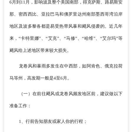
6月到11月，影响波及整个美国南部，得克萨斯、路易斯安
那、密西西比、亚拉巴马和佛罗里达州南部墨西哥湾沿岸
地区及波多黎各都是易受热带风暴和飓风侵袭的。近几年
来，“卡特里娜”、“艾克”、“马修”、“哈维”、“艾尔玛”等
飓风给上述地区带来较大损失。
龙卷风和暴雨多发生在中西部，如阿肯色、俄克拉荷
马等州，高发期一般是4至6月。
（一）在前往飓风或龙卷风频发地区前，建议做以下
准备工作：
1、行前告知朋友或家人你的行程；