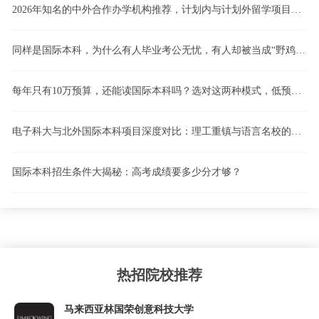
2026年知名的中外合作办学机构推荐，计划内与计划外留学项目怎么选，4+0、3+1、2+2国际本科模式深度解析
同样是国际本科，为什么有人毕业考公无忧，有人却被当成“野鸡”？计划内留学vs计划外留学，一文看懂！
每年只有10万预算，还能读国际本科吗？选对这两种模式，低预算也能逆袭！
电子科大与北外国际本科项目深度对比：理工重镇与语言名校的路径博弈
国际本科招生条件大揭秘：高考成绩要多少分才够？
热招院校推荐
马来西亚林国荣创意科技大学