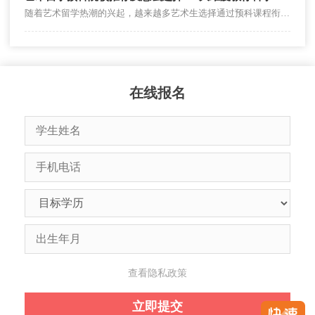
随着艺术留学热潮的兴起，越来越多艺术生选择通过预科课程衔接海外名校，既能弥补语言和专业差距，又能提前适应国外教学模式。但面对市面上五花八门的预科项目，很多学生和家长都会陷入 “选院校”“怎么选” 的困境。本文将详细盘点国内外优质艺术留学预科院校，并分享 4 个核心选择维度，帮你避开误区、精准匹配。
在线报名
查看隐私政策