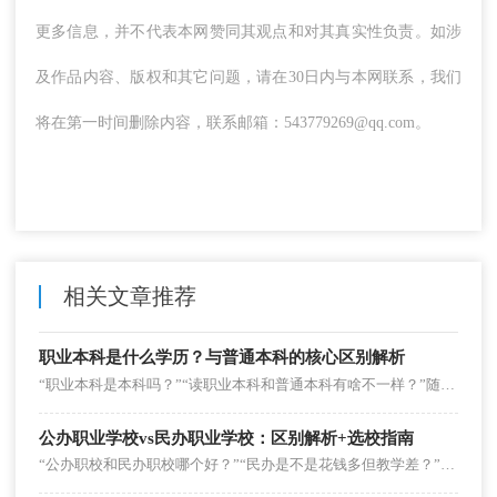
更多信息，并不代表本网赞同其观点和对其真实性负责。如涉
及作品内容、版权和其它问题，请在30日内与本网联系，我们
将在第一时间删除内容，联系邮箱：543779269@qq.com。
相关文章推荐
职业本科是什么学历？与普通本科的核心区别解析
“职业本科是本科吗？”“读职业本科和普通本科有啥不一样？”随着职业教育升级，职业本科逐渐走进大众视野，但不少学生和家长对其学历性质、培养特色仍存疑惑。其实职业本科是国家认可的全日制本科学历，只是在培养方向上与普通本科差异显着。
公办职业学校vs民办职业学校：区别解析+选校指南
“公办职校和民办职校哪个好？”“民办是不是花钱多但教学差？”这是家长和学生选职业学校时的高频疑问。其实二者没有绝对的“优劣之分”，但在办学主体、学费、专业特色等方面差异显着，适配不同需求的学生。