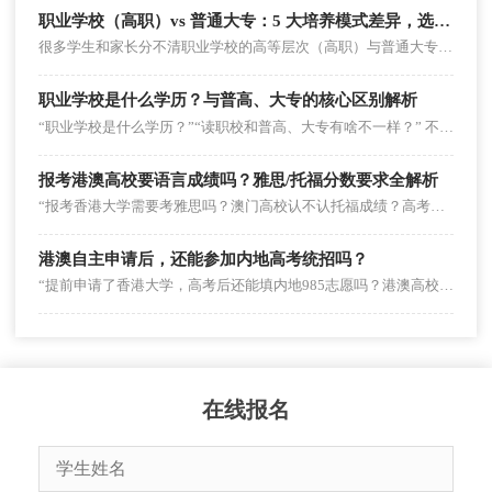
职业学校（高职）vs 普通大专：5 大培养模式差异，选对方向少走弯路
很多学生和家长分不清职业学校的高等层次（高职）与普通大专，甚至觉得 “都是专科，没区别”。但二者的培养模式从目标到考核完全不同 —— 高职盯着 “岗位需求” 教技能，普通大专围着 “通识应用” 打基础。
职业学校是什么学历？与普高、大专的核心区别解析
“职业学校是什么学历？”“读职校和普高、大专有啥不一样？” 不少学生和家长在升学选择时，常会被职业学校的学历定位和培养方向搞混淆。其实，职业学校涵盖多个学历层次，且与普通高中、普通大专在培养目标、升学路径上差异显着。
报考港澳高校要语言成绩吗？雅思/托福分数要求全解析
“报考香港大学需要考雅思吗？澳门高校认不认托福成绩？高考英语130分能替代语言成绩吗？”在港澳升学咨询中，语言成绩要求是考生和家长的高频疑问。不少人因不明确规则盲目备考雅思，或因忽视语言要求错失申请机会。事实上，港澳高校对语言成绩的要求因“报考方式”“院校层次”“专业类型”差异显着，并非所有情况都需提交雅思/托福。
港澳自主申请后，还能参加内地高考统招吗？
“提前申请了香港大学，高考后还能填内地985志愿吗？港澳高校发了录取通知，会不会影响内地统招提档？”这是港澳升学规划中，考生和家长最纠结的核心问题之一。不少人因担心“两者冲突”，在自主申请和内地统招间反复犹豫，甚至错失双线机会。事实上，港澳自主申请与内地高考统招并非“二选一”，但需掌握关键规则避免冲突。以下详解可行性、操作要点、风险规避及优化策略。
在线报名