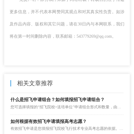
更多信息，并不代表本网赞同其观点和对其真实性负责。如涉
及作品内容、版权和其它问题，请在30日内与本网联系，我们
将在第一时间删除内容，联系邮箱：543779269@qq.com。
相关文章推荐
什么是招飞申请组合？如何填报招飞申请组合？
您可选择填报的“招飞院校+送培单位”申请组合形式和数量，由在当地安排招飞计划的招飞院校，以及参与合作招飞的送培单位数量确定。
如何根据有效招飞申请填报高考志愿？
有效招飞申请是您填报招飞院校飞行技术专业高考志愿的依据。如果您所填报飞行技术专业高考志愿中的招飞院校不在有效招飞申请范围内，招飞院校不予录取。招飞系统中的2个有效招飞申请没有先后、主次之分，具有同等效力。