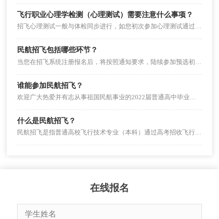
飞行职业心理学检测（心理测试）需要注意什么事项？
招飞心理测试一般与体检同步进行，如您初次参加心理测试通过，则不需要再参加，所有志愿组合的心理测试结果全部共享合格。
民航招飞包括哪些环节？
当您在招飞系统注册报名后，将按照通知要求，陆续参加预选初检、民航招飞体检鉴定、飞行职业心理学检测，确认有效招飞申请，参加民用航空背景调查等选拔流程。
谁能参加民航招飞？
欢迎广大热爱并有志从事祖国民航事业的2022届普通高中毕业生参加民航招飞，但还需要符合高考报考条件、招飞体检鉴定标准和民用航空背景调查要求等。
什么是民航招飞？
民航招飞是指普通高校飞行技术专业（本科）通过高考招收飞行学生。
在线报名