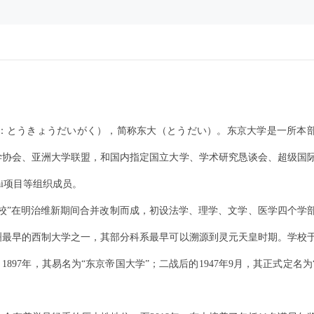
yo；日文平假名：とうきょうだいがく），简称东大（とうだい）。东京大学是一所本
学协会、亚洲大学联盟，和国内指定国立大学、学术研究恳谈会、超级国
ai项目等组织成员。
医学校”在明治维新期间合并改制而成，初设法学、理学、文学、医学四个学
最早的西制大学之一，其部分科系最早可以溯源到灵元天皇时期。学校于
897年，其易名为“东京帝国大学”；二战后的1947年9月，其正式定名为