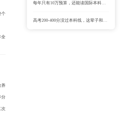
每年只有10万预算，还能读国际本科吗？选对这两种模式，低预算也能逆袭！
整个
高考200-400分没过本科线，这辈子和好大学无缘了？这条路让你弯道超车！
年全
教养
等分
二次