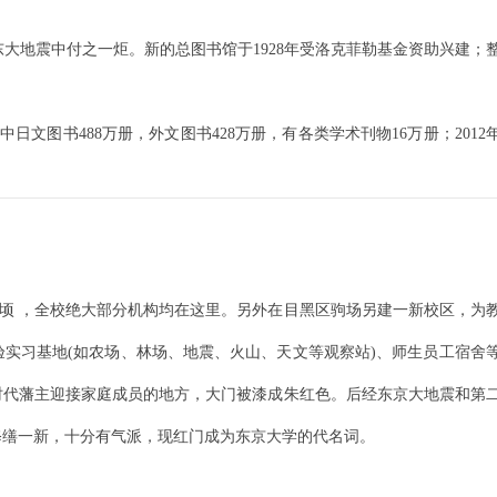
关东大地震中付之一炬。新的总图书馆于1928年受洛克菲勒基金资助兴建；
中日文图书488万册，外文图书428万册，有各类学术刊物16万册；2012
 公顷 ，全校绝大部分机构均在这里。另外在目黑区驹场另建一新校区，为
实习基地(如农场、林场、地震、火山、天文等观察站)、师生员工宿舍
时代藩主迎接家庭成员的地方，大门被漆成朱红色。后经东京大地震和第
重新修缮一新，十分有气派，现红门成为东京大学的代名词。