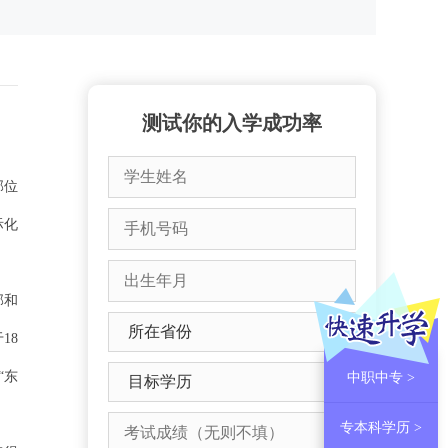
测试你的入学成功率
部位
际化
部和
18
“东
中职中专 >
专本科学历 >