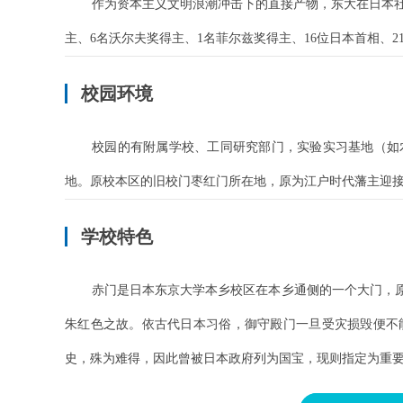
作为资本主义文明浪潮冲击下的直接产物，东大在日本社
主、6名沃尔夫奖得主、1名菲尔兹奖得主、16位日本首相、
校园环境
校园的有附属学校、工同研究部门，实验实习基地（如
地。原校本区的旧校门枣红门所在地，原为江户时代藩主迎
学校特色
赤门是日本东京大学本乡校区在本乡通侧的一个大门，原
朱红色之故。依古代日本习俗，御守殿门一旦受灾损毁便不
史，殊为难得，因此曾被日本政府列为国宝，现则指定为重