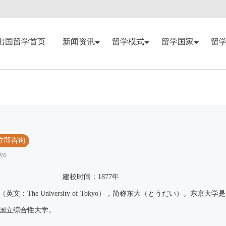
出国留学首页
新闻资讯
留学模式
留学国家
留
立即咨询
kyo
建校时间：1877年
文：The University of Tokyo），简称东大（とうだい）。东京大
国立综合性大学。