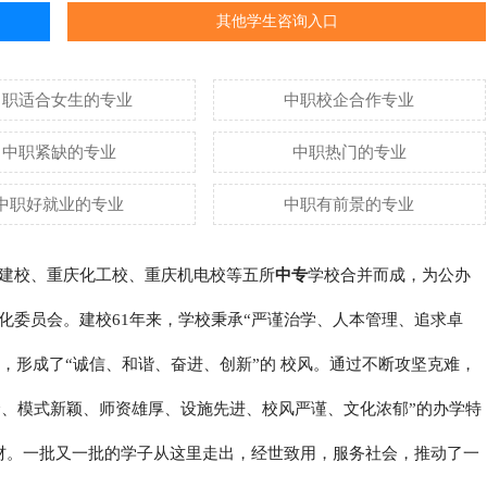
其他学生咨询入口
中职适合女生的专业
中职校企合作专业
中职紧缺的专业
中职热门的专业
中职好就业的专业
中职有前景的专业
城建校、重庆化工校、重庆机电校等五所
中专
学校合并而成，为公办
化委员会。建校61年来，学校秉承“严谨治学、人本管理、追求卓
训，形成了“诚信、和谐、奋进、创新”的 校风。通过不断攻坚克难，
全、模式新颖、师资雄厚、设施先进、校风严谨、文化浓郁”的办学特
成材。一批又一批的学子从这里走出，经世致用，服务社会，推动了一