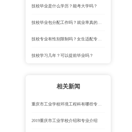
技校毕业是什么学历？能考大学吗？
重庆市工业学校联系电话、地址是什么？
技校毕业包分配工作吗？就业率真的高吗？
重庆市工业学校就业前景怎么样？
技校专业有性别限制吗？女生适配专业清单
重庆市工业学校怎么去？乘车路线
技校学习几年？可以提前毕业吗？
重庆市工业学校学费及收费标准
相关新闻
重庆市工业学校环境工程科有哪些专业？就去向怎么样？
2019重庆市工业学校介绍和专业介绍