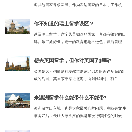
道其他国家寻求发展。作为发达国家的日本，工作机
会、打工的种类也很多。在日本留学后，无论回国还是
去西方国家发展，都比较容易和方便，就是在日本发展
你不知道的瑞士留学误区？
也比较宽松。 ...
谈及瑞士留学，这个风景如画的国家一直都有很好的口
碑。除了旅游业，瑞士的教育也毫不逊色，酒店管理和
旅游管理是瑞士留学的强势学科。 ...
想去英国留学，但你对英国了解吗?
英国是大不列颠岛和爱尔兰岛东北部及附近许多岛屿组
成的岛国。英国东部靠近北海，面对比利时、荷兰、德
国、丹麦和挪威等国家;西邻爱尔兰，隔着大西洋与美
国、加拿大遥遥相对。 ...
来澳洲留学什么能带什么不能带?
澳洲留学出入境一直是大家最关心的问题，在随身文件
准备好后，最让大家头疼的就是每次行李打包的时候
了。众所周知，澳洲机场的监管力度非常严格，为了保
证本土的环境安全和生态平衡，澳洲对于出入境的物品